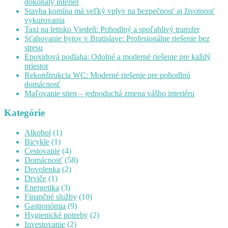
dokonalý interiér
Stavba komína má veľký vplyv na bezpečnosť aj životnosť
vykurovania
Taxi na letisko Viedeň: Pohodlný a spoľahlivý transfer
Sťahovanie bytov v Bratislave: Profesionálne riešenie bez
stresu
Epoxidová podlaha: Odolné a moderné riešenie pre každý
priestor
Rekonštrukcia WC: Moderné riešenie pre pohodlnú
domácnosť
Maľovanie stien – jednoduchá zmena vášho interiéru
Kategórie
Alkohol
(1)
Bicykle
(1)
Cestovanie
(4)
Domácnosť
(58)
Dovolenka
(2)
Drviče
(1)
Energetika
(3)
Finančné služby
(10)
Gastronómia
(9)
Hygienické potreby
(2)
Investovanie
(2)