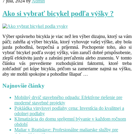
7 júla, 2024
by
Admin
Ako si vybrať bicykel podľa výšky ?
Výber správneho bicykla je viac než len výber dizajnu, ktorý sa vám
páči; zahŕňa aj výber bicykla, ktorý vyhovuje vašej výške, aby bola
jazda pohodlná, bezpečná a príjemná. Pochopenie toho, ako si
vybrať bicykel podľa svojej výšky, vám zaručí dobré prispôsobenie,
zlepší efektivitu jazdy a zabráni preťaženiu alebo zraneniu. V tomto
článku vás prevedieme rozhodujúcimi faktormi, ktoré treba
zohľadniť pri kúpe bicykla, pričom sa zameriame najmä na výšku,
aby ste mohli spokojne a pohodlne šliapať …
Najnovšie články
Mobilný drvič stavebného odpadu: Efektívne riešenie pre
moderné stavebné projekty
Pokládka vinylovej podlahy cena: Investícia do kvalitnej a
odolnej podlahy
Klimatizácia do domu spríjemní bývanie v každom ročnom
období
Maliar v Bratislave: Profesionálne maliarske služby pre