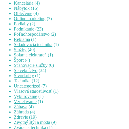
Kancelária
(4)
Nábytok
(16)
Oblečenie
(4)
Online marketing
(3)
Podlahy
(2)
Podnikanie
(23)
Poľnohospodárstvo
(2)
Reklama
(1)
Skladovacia technika
(1)
Služby
(40)
Solárna elektráreň
(1)
Šport
(4)
Sťahovacie služby
(6)
Stavebníctvo
(34)
Štvorkolky
(1)
Technika
(12)
Uncategorized
(7)
Vlasová starostlivosť
(1)
Vykurovanie
(1)
Vzdelávanie
(1)
Zábava
(4)
Záhrada
(4)
Zdravie
(19)
Životný štýl a móda
(9)
Zváracia technika
(1)