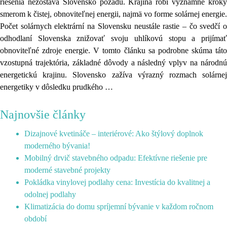
riešenia nezostáva Slovensko pozadu. Krajina robí významné kroky
smerom k čistej, obnoviteľnej energii, najmä vo forme solárnej energie.
Počet solárnych elektrární na Slovensku neustále rastie – čo svedčí o
odhodlaní Slovenska znižovať svoju uhlíkovú stopu a prijímať
obnoviteľné zdroje energie. V tomto článku sa podrobne skúma táto
vzostupná trajektória, základné dôvody a následný vplyv na národnú
energetickú krajinu. Slovensko zažíva výrazný rozmach solárnej
energetiky v dôsledku prudkého …
Najnovšie články
Dizajnové kvetináče – interiérové: Ako štýlový doplnok
moderného bývania!
Mobilný drvič stavebného odpadu: Efektívne riešenie pre
moderné stavebné projekty
Pokládka vinylovej podlahy cena: Investícia do kvalitnej a
odolnej podlahy
Klimatizácia do domu spríjemní bývanie v každom ročnom
období