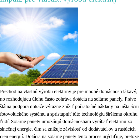
Prechod na vlastnú výrobu elektriny je pre mnohé domácnosti lákavý,
no rozhodujúcu úlohu často zohráva dotácia na solárne panely. Práve
štátna podpora dokáže výrazne znížiť počiatočné náklady na inštaláciu
fotovoltického systému a sprístupniť túto technológiu širšiemu okruhu
ľudí. Solárne panely umožňujú domácnostiam vyrábať elektrinu zo
slnečnej energie, čím sa znižuje závislosť od dodávateľov a rastúcich
cien energií. Dotácia na solárne panely tento proces urýchľuje, pretože