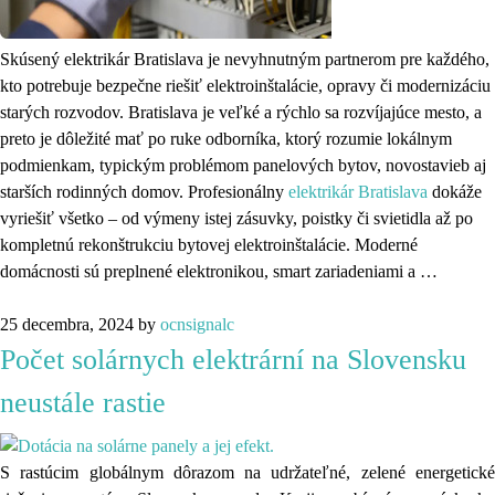
Skúsený elektrikár Bratislava je nevyhnutným partnerom pre každého,
kto potrebuje bezpečne riešiť elektroinštalácie, opravy či modernizáciu
starých rozvodov. Bratislava je veľké a rýchlo sa rozvíjajúce mesto, a
preto je dôležité mať po ruke odborníka, ktorý rozumie lokálnym
podmienkam, typickým problémom panelových bytov, novostavieb aj
starších rodinných domov. Profesionálny
elektrikár Bratislava
dokáže
vyriešiť všetko – od výmeny istej zásuvky, poistky či svietidla až po
kompletnú rekonštrukciu bytovej elektroinštalácie. Moderné
domácnosti sú preplnené elektronikou, smart zariadeniami a …
25 decembra, 2024
by
ocnsignalc
Počet solárnych elektrární na Slovensku
neustále rastie
S rastúcim globálnym dôrazom na udržateľné, zelené energetické