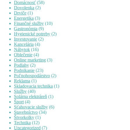
Domácnosť
(58)
Dovolenka
(2)
Drviče
(1)
Energetika
(3)
Finančné služby
(10)
Gastronómia
(9)
Hygienické potreby
(2)
Investovanie
(2)
Kancelária
(4)
Nábytok
(16)
Oblečenie
(4)
Online marketing
(3)
Podlahy
(2)
Podnikanie
(23)
Poľnohospodárstvo
(2)
Reklama
(1)
Skladovacia technika
(1)
Služby
(40)
Solárna elektráreň
(1)
Šport
(4)
Sťahovacie služby
(6)
Stavebníctvo
(34)
Štvorkolky
(1)
Technika
(12)
Uncategorized
(7)