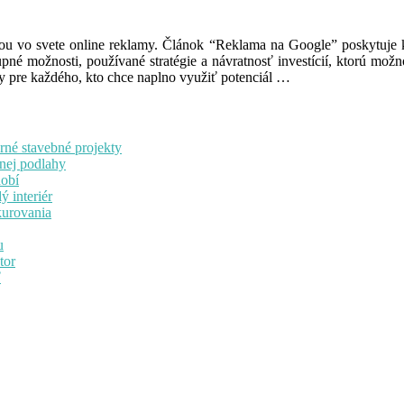
ilou vo svete online reklamy. Článok “Reklama na Google” poskytuje k
pné možnosti, používané stratégie a návratnosť investícií, ktorú možn
y pre každého, kto chce naplno využiť potenciál …
rné stavebné projekty
lnej podlahy
dobí
ý interiér
kurovania
u
tor
ť