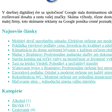
V dnešnej digitálnej ére sa spoločnosť Google stala dominantnou s
rozširovaní dosahu a rastu vašej značky. Skúma výhody, rôzne dostu
malej firmy, toto skúmanie reklamy na Google ponúka cenné poznatk
Najnovšie články
Mobilný drvič stavebného odpadu: Efektívne riešenie pre mode
Pokládka vinylovej podlahy cena: Investícia do kvalitnej a odo
Klimatizácia do domu spríjemní bývanie v každom ročnom ob
Maliar v Bratislave: Profesionálne maliarske služby pre dokonal
Stavba komína má veľký vplyv na bezpečnosť aj životnosť vy
Taxi na letisko Viedeň: Pohodlný a spoľahlivý transfer
Sťahovanie bytov v Bratislave: Profesionálne riešenie bez stres
Epoxidová podlaha: Odolné a moderné riešenie pre každý pries
Rekonštrukcia WC: Moderné riešenie pre pohodlnú domácnos
Maľovanie stien – jednoduchá zmena vášho interiéru
Kategórie
Alkohol
(1)
Bicykle
(1)
Cestovanie
(4)