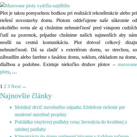
Plot je takou pomyselnou bodkou pri realizácii rekonštrukcie alebo pri
riešení novostavby domu. Plotom oddeľujeme naše súkromie od
okolitého sveta ale aj chránime nehnuteľnosť pred vstupom cudzích
ľudí na pozemok, prípadne chránime našich najmenších aby nám
neušli na cestnú komunikáciu. Plot dotvorí celkový dizajn
nehnuteľnosti. Dá sa zladiť s exteriérom domu, so strechou, so
zábradlím alebo farebne s fasádou domu, soklom, obkladom na dome,
dlažbou a podobne. Existuje niekoľko druhov plotov –
murovane
ploty
,
…
1
2
3
Next →
Najnovšie články
Mobilný drvič stavebného odpadu: Efektívne riešenie pre
moderné stavebné projekty
Pokládka vinylovej podlahy cena: Investícia do kvalitnej a
odolnej podlahy
Klimatizácia do domu spríjemní bývanie v každom ročnom