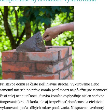
Pri stavbe domu sa často rieši hlavne strecha, vykurovanie alebo
samotný interiér, no práve komín patrí medzi najdôležitejšie technické
časti celej nehnuteľnosti. Stavba komína ovplyvňuje nielen správne
fungovanie krbu či kotla, ale aj bezpečnosť domácnosti a efektivitu
vykurovania počas dlhých rokov používania. Nesprávne navrhnutý