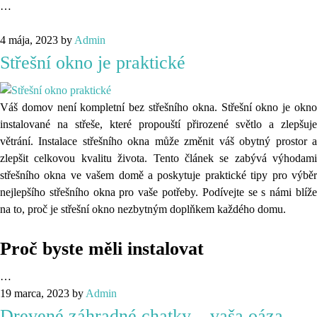
…
4 mája, 2023
by
Admin
Střešní okno je praktické
Váš domov není kompletní bez střešního okna. Střešní okno je okno
instalované na střeše, které propouští přirozené světlo a zlepšuje
větrání. Instalace střešního okna může změnit váš obytný prostor a
zlepšit celkovou kvalitu života. Tento článek se zabývá výhodami
střešního okna ve vašem domě a poskytuje praktické tipy pro výběr
nejlepšího střešního okna pro vaše potřeby. Podívejte se s námi blíže
na to, proč je střešní okno nezbytným doplňkem každého domu.
Proč byste měli instalovat
…
19 marca, 2023
by
Admin
Drevené záhradné chatky – vaša oáza