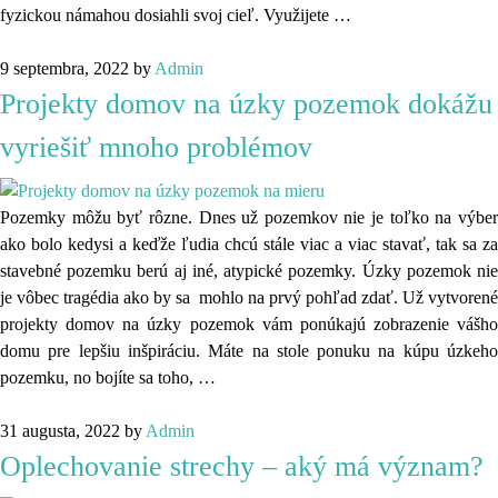
fyzickou námahou dosiahli svoj cieľ. Využijete
…
9 septembra, 2022
by
Admin
Projekty domov na úzky pozemok dokážu
vyriešiť mnoho problémov
Pozemky môžu byť rôzne. Dnes už pozemkov nie je toľko na výber
ako bolo kedysi a keďže ľudia chcú stále viac a viac stavať, tak sa za
stavebné pozemku berú aj iné, atypické pozemky. Úzky pozemok nie
je vôbec tragédia ako by sa mohlo na prvý pohľad zdať. Už vytvorené
projekty domov na úzky pozemok vám ponúkajú zobrazenie vášho
domu pre lepšiu inšpiráciu. Máte na stole ponuku na kúpu úzkeho
pozemku, no bojíte sa toho,
…
31 augusta, 2022
by
Admin
Oplechovanie strechy – aký má význam?