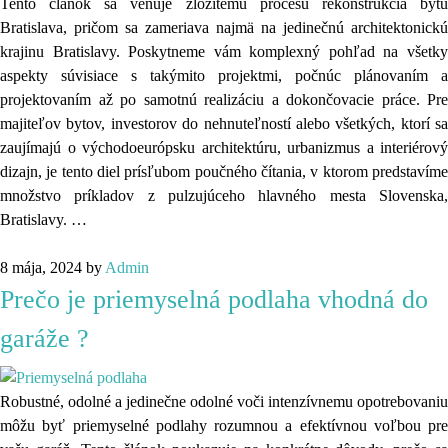
Tento článok sa venuje zložitému procesu rekonstrukcia bytu
Bratislava, pričom sa zameriava najmä na jedinečnú architektonickú
krajinu Bratislavy. Poskytneme vám komplexný pohľad na všetky
aspekty súvisiace s takýmito projektmi, počnúc plánovaním a
projektovaním až po samotnú realizáciu a dokončovacie práce. Pre
majiteľov bytov, investorov do nehnuteľností alebo všetkých, ktorí sa
zaujímajú o východoeurópsku architektúru, urbanizmus a interiérový
dizajn, je tento diel prísľubom poučného čítania, v ktorom predstavíme
množstvo príkladov z pulzujúceho hlavného mesta Slovenska,
Bratislavy. …
8 mája, 2024
by
Admin
Prečo je priemyselná podlaha vhodná do
garáže ?
Robustné, odolné a jedinečne odolné voči intenzívnemu opotrebovaniu
môžu byť priemyselné podlahy rozumnou a efektívnou voľbou pre