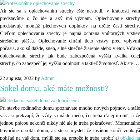
Ak ste sa s oplechovaním strechy ešte nestretli, v krátkosti vám
predstavíme o čo ide a aký má význam. Oplechovanie strechy
predstavuje montáž plechových doplnkov na určité časti strechy.
Cieľom oplechovania strechy je najmä ochrana vnútorných vrstiev
strešného plášťa. Oplechovanie chráni tieto vrstvy pred vplyvmi
počasia, ako sú dažde, sneh, silné slnečné žiarenie alebo vietor. Vďaka
oplechovaniu strechy tak bude zabezpečená vyššia kvalita celej
strechy, čo zabezpečí jej vyššiu odolnosť a taktiež životnosť. Ak ste
…
22 augusta, 2022
by
Admin
Sokel domu, aké máte možnosti?
Pri stavbe rodinného domu spoznávate mnoho nových pojmov, a stále
vás asi prekvapí, že vždy sa nájde niečo, čo treba ďalej urobiť, a že
jednou prácou nekončí nikdy nič ale je treba pokračovať. Momentálne
hovoríme o sokli domu, ak ste si mysleli že fasádou končí vonkajší
pohľad na váš dom, mýlili ste sa, pretože je treba urobiť aj
obklad n