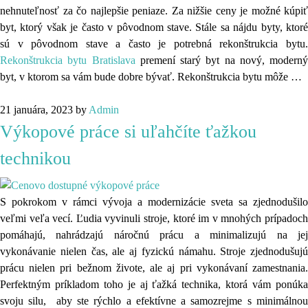
nehnuteľnosť za čo najlepšie peniaze. Za nižšie ceny je možné kúpiť
byt, ktorý však je často v pôvodnom stave. Stále sa nájdu byty, ktoré
sú v pôvodnom stave a často je potrebná rekonštrukcia bytu.
Rekonštrukcia bytu Bratislava
premení starý byt na nový, moderný
byt, v ktorom sa vám bude dobre bývať. Rekonštrukcia bytu môže
…
21 januára, 2023
by
Admin
Výkopové práce si uľahčíte ťažkou
technikou
S pokrokom v rámci vývoja a modernizácie sveta sa zjednodušilo
veľmi veľa vecí. Ľudia vyvinuli stroje, ktoré im v mnohých prípadoch
pomáhajú, nahrádzajú náročnú prácu a minimalizujú na jej
vykonávanie nielen čas, ale aj fyzickú námahu. Stroje zjednodušujú
prácu nielen pri bežnom živote, ale aj pri vykonávaní zamestnania.
Perfektným príkladom toho je aj ťažká technika, ktorá vám ponúka
svoju silu, aby ste rýchlo a efektívne a samozrejme s minimálnou