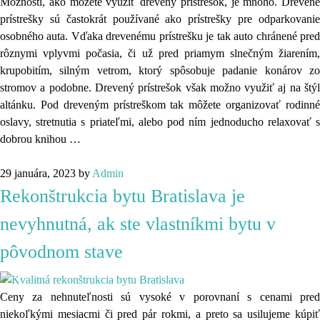
Možností, ako môžete využiť drevený prístrešok, je mnoho. Drevené
prístrešky sú častokrát používané ako prístrešky pre odparkovanie
osobného auta. Vďaka drevenému prístrešku je tak auto chránené pred
rôznymi vplyvmi počasia, či už pred priamym slnečným žiarením,
krupobitím, silným vetrom, ktorý spôsobuje padanie konárov zo
stromov a podobne. Drevený prístrešok však možno využiť aj na štýl
altánku. Pod dreveným prístreškom tak môžete organizovať rodinné
oslavy, stretnutia s priateľmi, alebo pod ním jednoducho relaxovať s
dobrou knihou
…
29 januára, 2023
by
Admin
Rekonštrukcia bytu Bratislava je
nevyhnutná, ak ste vlastníkmi bytu v
pôvodnom stave
Ceny za nehnuteľnosti sú vysoké v porovnaní s cenami pred
niekoľkými mesiacmi či pred pár rokmi, a preto sa usilujeme kúpiť