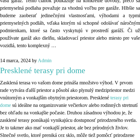
vašu garáž. Tento článok poukazuje na konkrétne dôvody, prečo sa
priemyselná podlaha považuje za vhodnú voľbu pre garáže. Hlbšie sa
budeme zaoberať jedinečnými vlastnosťami, výhodami a typmi
priemyselných podláh, vďaka ktorým sú schopné odolávať náročným
podmienkam, ktoré sa často vyskytujú v prostredí garáží. Či už
používate garáž ako dielňu, skladovací priestor alebo miesto pre vaše
vozidlá, tento komplexný …
14 marca, 2024
by
Admin
Presklené terasy pri dome
Zasklená terasa vo vašom dome prináša množstvo výhod. V prvom
rade vytvára ďalší priestor a pôsobí ako plynulý medzipriestor medzi
vnútorným a vonkajším obytným priestorom. Presklené
terasy pri
dome
sú ideálne na organizovanie večierkov alebo rodinných stretnutí
bez ohľadu na vonkajšie počasie. Druhou zásadnou výhodou je, že
zasklené terasy ponúkajú vynikajúcu dostupnosť prirodzeného svetla.
Je to takmer ako mať vonkajší priestor, ale bez prírodných živlov.
Slnečné svetlo, ktoré preniká cez sklo, môže tiež pomôcť prirodzene