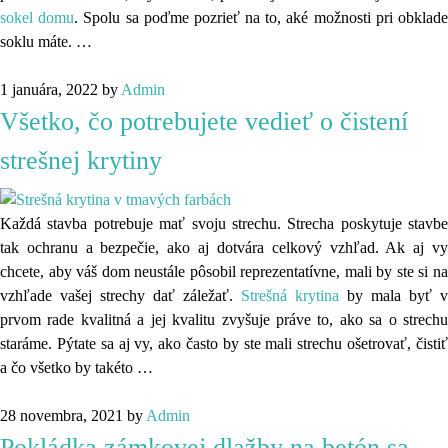
sokel domu
. Spolu sa poďme pozrieť na to, aké možnosti pri obklad
soklu máte.
…
1 januára, 2022
by
Admin
Všetko, čo potrebujete vedieť o čistení
strešnej krytiny
Každá stavba potrebuje mať svoju strechu. Strecha poskytuje stavbe
tak ochranu a bezpečie, ako aj dotvára celkový vzhľad. Ak aj vy
chcete, aby váš dom neustále pôsobil reprezentatívne, mali by ste si na
vzhľade vašej strechy dať záležať.
Strešná krytina
by mala byť v
prvom rade kvalitná a jej kvalitu zvyšuje práve to, ako sa o strechu
staráme. Pýtate sa aj vy, ako často by ste mali strechu ošetrovať, čistiť
a čo všetko by takéto
…
28 novembra, 2021
by
Admin
Pokládka zámkovej dlažby na betón sa