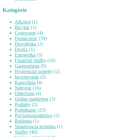
Kategórie
Alkohol
(1)
Bicykle
(1)
Cestovanie
(4)
Domácnosť
(59)
Dovolenka
(2)
Drviče
(1)
Energetika
(3)
Finančné služby
(10)
Gastronómia
(9)
Hygienické potreby
(2)
Investovanie
(2)
Kancelária
(4)
Nábytok
(16)
Oblečenie
(4)
Online marketing
(3)
Podlahy
(2)
Podnikanie
(23)
Poľnohospodárstvo
(2)
Reklama
(1)
Skladovacia technika
(1)
Služby
(40)