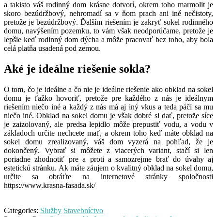
a takisto váš rodinný dom krásne dotvorí, okrem toho marmolit je
skoro bezúdržbový, nehromadí sa v ňom prach ani iné nečistoty,
pretože je bezúdržbový. Ďalším riešením je zakryť sokel rodinného
domu, navýšením pozemku, to vám však neodporúčame, pretože je
lepšie keď rodinný dom dýcha a môže pracovať bez toho, aby bola
celá platňa usadená pod zemou.
Aké je ideálne riešenie sokla?
O tom, čo je ideálne a čo nie je ideálne riešenie ako obklad na sokel
domu je ťažko hovoriť, pretože pre každého z nás je ideálnym
riešením niečo iné a každý z nás má aj iný vkus a teda páči sa mu
niečo iné. Obklad na sokel domu je však dobré si dať, pretože síce
je zaizolovaný, ale predsa lepidlo môže prepustiť vodu, a vodu v
základoch určite nechcete mať, a okrem toho keď máte obklad na
sokel domu zrealizovaný, váš dom vyzerá na pohľad, že je
dokončený. Vybrať si môžete z viacerých variant, stačí si len
poriadne zhodnotiť pre a proti a samozrejme brať do úvahy aj
estetickú stránku. Ak máte záujem o kvalitný obklad na sokel domu,
určite sa obráťte na internetové stránky spoločnosti
https://www.krasna-fasada.sk/
Categories:
Služby
Stavebníctvo