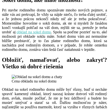
Pri stavbe rodinného domu spoznávate mnoho nových pojmov, a
stále vás asi prekvapí, že vždy sa nájde niečo, čo treba ďalej urobiť,
a že jednou prácou nekončí nikdy nič ale je treba pokračovať.
Momentálne hovoríme o sokli domu, ak ste si mysleli že fasádou
končí vonkajší pohľad na váš dom, mýlili ste sa, pretože je treba
urobiť aj
obklad na sokel domu
. Spolu sa poďme pozrieť na to, aké
možnosti pri obklade soklu máte. Sokel domu vám asi nemusíme
bližšie predstaviť, je to čas platne rodinného domu, ktorá sa
nachádza pod rodinným domom, a v prípade, že robíte omietku
rodinného domu, zostáva vám šedá časť natiahnutá v lepidle.
Obložiť, namaľovať, alebo zakryť?
Všetko sú dobré riešenia
Cena obkladu na sokel domu
Obklad na sokel rodinného domu môže byť rôzny, buď si necháte
spraviť kamenný obklad, ktorý naozaj krásne dotvorí váš rodinný
dom, avšak, musíte počítať, že nie je bez údržbový a budete ho
musieť umývať a starať sa oň. Ďalšou možnosťou je náter,
najčastejšie sa používa marmolit, ktorý sa vyrába v rôznych farbách