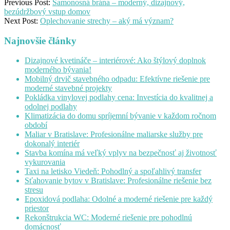
Previous Post:
Samonosná brána – moderný, dizajnový,
bezúdržbový vstup domov
Next Post:
Oplechovanie strechy – aký má význam?
Najnovšie články
Dizajnové kvetináče – interiérové: Ako štýlový doplnok
moderného bývania!
Mobilný drvič stavebného odpadu: Efektívne riešenie pre
moderné stavebné projekty
Pokládka vinylovej podlahy cena: Investícia do kvalitnej a
odolnej podlahy
Klimatizácia do domu spríjemní bývanie v každom ročnom
období
Maliar v Bratislave: Profesionálne maliarske služby pre
dokonalý interiér
Stavba komína má veľký vplyv na bezpečnosť aj životnosť
vykurovania
Taxi na letisko Viedeň: Pohodlný a spoľahlivý transfer
Sťahovanie bytov v Bratislave: Profesionálne riešenie bez
stresu
Epoxidová podlaha: Odolné a moderné riešenie pre každý
priestor
Rekonštrukcia WC: Moderné riešenie pre pohodlnú
domácnosť