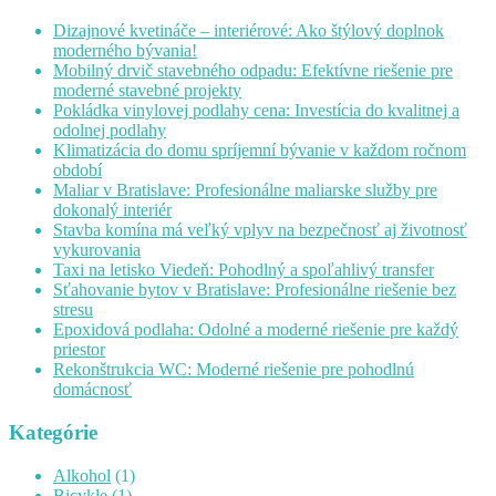
Dizajnové kvetináče – interiérové: Ako štýlový doplnok
moderného bývania!
Mobilný drvič stavebného odpadu: Efektívne riešenie pre
moderné stavebné projekty
Pokládka vinylovej podlahy cena: Investícia do kvalitnej a
odolnej podlahy
Klimatizácia do domu spríjemní bývanie v každom ročnom
období
Maliar v Bratislave: Profesionálne maliarske služby pre
dokonalý interiér
Stavba komína má veľký vplyv na bezpečnosť aj životnosť
vykurovania
Taxi na letisko Viedeň: Pohodlný a spoľahlivý transfer
Sťahovanie bytov v Bratislave: Profesionálne riešenie bez
stresu
Epoxidová podlaha: Odolné a moderné riešenie pre každý
priestor
Rekonštrukcia WC: Moderné riešenie pre pohodlnú
domácnosť
Kategórie
Alkohol
(1)
Bicykle
(1)