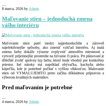
…
8 marca, 2026
by
Admin
Maľovanie stien – jednoduchá zmena
vášho interiéru
Maľovanie stien patrí medzi najjednoduchšie a zároveň
najefektívnejšie spôsoby, ako zmeniť vzhľad interiéru. Aj malá
zmena farby dokáže výrazne ovplyvniť atmosféru miestnosti a
vytvoriť príjemnejšie prostredie na bývanie či prácu. Pri plánovaní je
dôležité zvoliť správny typ farby, ktorý bude vhodný pre konkrétny
priestor. Iné nároky má napríklad obývačka, kuchyňa alebo
kúpeľňa, kde je potrebné počítať s vyššou vlhkosťou. Malovanie
stien od VYMALUJEMTO preto začína dôkladnou prípravou a
výberom kvalitných materiálov.
Pred maľovaním je potrebné
…
4 marca, 2026
by
Admin