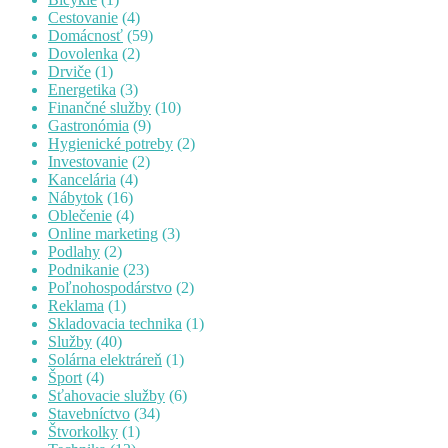
Cestovanie
(4)
Domácnosť
(59)
Dovolenka
(2)
Drviče
(1)
Energetika
(3)
Finančné služby
(10)
Gastronómia
(9)
Hygienické potreby
(2)
Investovanie
(2)
Kancelária
(4)
Nábytok
(16)
Oblečenie
(4)
Online marketing
(3)
Podlahy
(2)
Podnikanie
(23)
Poľnohospodárstvo
(2)
Reklama
(1)
Skladovacia technika
(1)
Služby
(40)
Solárna elektráreň
(1)
Šport
(4)
Sťahovacie služby
(6)
Stavebníctvo
(34)
Štvorkolky
(1)