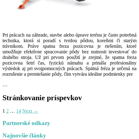
Pri prácach na záhrade, stavbe alebo úprave terénu je často potrebná
technika, ktorá si poradí s tvrdou pôdou, koreňmi či starým
trávnikom. Práve spatna freza pozicovna je riešením, ktoré
umožňuje efektívne spracovanie pôdy bez nutnosti investovať do
drahého stroja. Už pri prvom použití je zrejmé, že spatna freza
pozicovna šetrí čas, fyzickú námahu a prináša profesionálny
výsledok aj pri svojpomocných prácach. Spätná fréza je určená na
rozrušenie a premiešanie pôdy, čím vytvára ideálne podmienky pre
…
Stránkovanie príspevkov
1
2
…
14
Next →
Partnerské odkazy
Najnovšie články