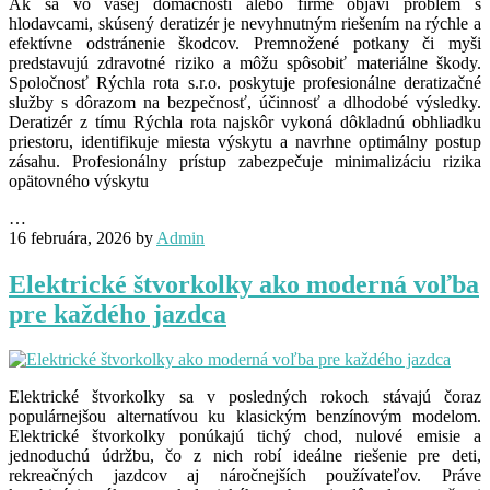
Ak sa vo vašej domácnosti alebo firme objaví problém s
hlodavcami, skúsený deratizér je nevyhnutným riešením na rýchle a
efektívne odstránenie škodcov. Premnožené potkany či myši
predstavujú zdravotné riziko a môžu spôsobiť materiálne škody.
Spoločnosť Rýchla rota s.r.o. poskytuje profesionálne deratizačné
služby s dôrazom na bezpečnosť, účinnosť a dlhodobé výsledky.
Deratizér z tímu Rýchla rota najskôr vykoná dôkladnú obhliadku
priestoru, identifikuje miesta výskytu a navrhne optimálny postup
zásahu. Profesionálny prístup zabezpečuje minimalizáciu rizika
opätovného výskytu
…
16 februára, 2026
by
Admin
Elektrické štvorkolky ako moderná voľba
pre každého jazdca
Elektrické štvorkolky sa v posledných rokoch stávajú čoraz
populárnejšou alternatívou ku klasickým benzínovým modelom.
Elektrické štvorkolky ponúkajú tichý chod, nulové emisie a
jednoduchú údržbu, čo z nich robí ideálne riešenie pre deti,
rekreačných jazdcov aj náročnejších používateľov. Práve