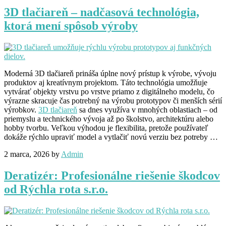
3D tlačiareň – nadčasová technológia,
ktorá mení spôsob výroby
Moderná 3D tlačiareň prináša úplne nový prístup k výrobe, vývoju
produktov aj kreatívnym projektom. Táto technológia umožňuje
vytvárať objekty vrstvu po vrstve priamo z digitálneho modelu, čo
výrazne skracuje čas potrebný na výrobu prototypov či menších sérií
výrobkov.
3D tlačiareň
sa dnes využíva v mnohých oblastiach – od
priemyslu a technického vývoja až po školstvo, architektúru alebo
hobby tvorbu. Veľkou výhodou je flexibilita, pretože používateľ
dokáže rýchlo upraviť model a vytlačiť novú verziu bez potreby …
2 marca, 2026
by
Admin
Deratizér: Profesionálne riešenie škodcov
od Rýchla rota s.r.o.