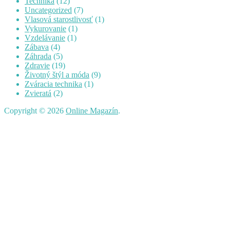
Technika
(12)
Uncategorized
(7)
Vlasová starostlivosť
(1)
Vykurovanie
(1)
Vzdelávanie
(1)
Zábava
(4)
Záhrada
(5)
Zdravie
(19)
Životný štýl a móda
(9)
Zváracia technika
(1)
Zvieratá
(2)
Copyright © 2026
Online Magazín
.