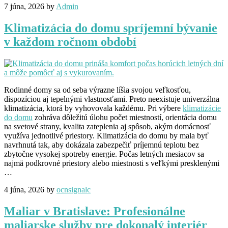
7 júna, 2026
by
Admin
Klimatizácia do domu spríjemní bývanie
v každom ročnom období
Rodinné domy sa od seba výrazne líšia svojou veľkosťou,
dispozíciou aj tepelnými vlastnosťami. Preto neexistuje univerzálna
klimatizácia, ktorá by vyhovovala každému. Pri výbere
klimatizácie
do domu
zohráva dôležitú úlohu počet miestností, orientácia domu
na svetové strany, kvalita zateplenia aj spôsob, akým domácnosť
využíva jednotlivé priestory. Klimatizácia do domu by mala byť
navrhnutá tak, aby dokázala zabezpečiť príjemnú teplotu bez
zbytočne vysokej spotreby energie. Počas letných mesiacov sa
najmä podkrovné priestory alebo miestnosti s veľkými presklenými
…
4 júna, 2026
by
ocnsignalc
Maliar v Bratislave: Profesionálne
maliarske služby pre dokonalý interiér