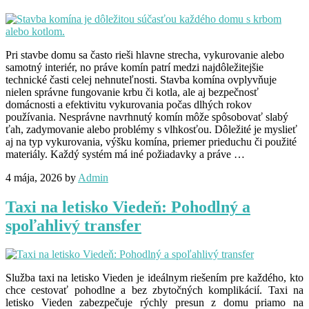
Pri stavbe domu sa často rieši hlavne strecha, vykurovanie alebo
samotný interiér, no práve komín patrí medzi najdôležitejšie
technické časti celej nehnuteľnosti. Stavba komína ovplyvňuje
nielen správne fungovanie krbu či kotla, ale aj bezpečnosť
domácnosti a efektivitu vykurovania počas dlhých rokov
používania. Nesprávne navrhnutý komín môže spôsobovať slabý
ťah, zadymovanie alebo problémy s vlhkosťou. Dôležité je myslieť
aj na typ vykurovania, výšku komína, priemer prieduchu či použité
materiály. Každý systém má iné požiadavky a práve …
4 mája, 2026
by
Admin
Taxi na letisko Viedeň: Pohodlný a
spoľahlivý transfer
Služba taxi na letisko Vieden je ideálnym riešením pre každého, kto
chce cestovať pohodlne a bez zbytočných komplikácií. Taxi na
letisko Vieden zabezpečuje rýchly presun z domu priamo na