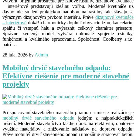
vytvoriť príjemné prostredie pre izbové rastliny, dizajnové kvetináče
– interiérové predstavujú ideálnu voľbu. Moderné kvetináče už
dávno nie sú len praktickou nádobou na rastliny, ale stávajú sa
výrazným dizajnovým prvkom interiéru. Práve
dizajnové kvetináče
– interiérové
dokážu harmonicky doplniť obývaciu izbu, kanceláriu,
spálňu či vstupnú halu a zvýrazniť celkový charakter priestoru.
Správne zvolený model vytvára dokonalé spojenie estetiky,
funkčnosti a kvalitného spracovania. Spoločnosť Coolberry s.r.o.
patrí …
28 júla, 2026
by
Admin
Mobilný drvič stavebného odpadu:
Efektívne riešenie pre moderné stavebné
projekty
Pri spracovaní stavebného materiálu priamo na mieste realizácie je
mobilný drvič stavebného odpadu
jedným z najpraktickejších
riešení. Moderné stavebníctvo kladie dôraz na efektivitu, opätovné
využitie materiálov a znižovanie nákladov na dopravu odpadu.
Práve mobilný drvič stavebného odpadu umožňuje spracovať betón,