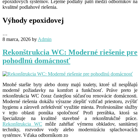
epoxidových systémov. Lejeme podlahy patrí medzi odborníkov na
kvalitné podlahové riešenia.
Výhody epoxidovej
…
8 marca, 2026
by
Admin
Rekonštrukcia WC: Moderné riešenie pre
pohodlnú domácnosť
Mnohé staršie byty alebo domy majú toalety, ktoré už nespĺňajú
moderné požiadavky na komfort a funkčnosť. Práve preto je
rekonštrukcia WC čoraz častejšou súčasťou renovácie domácnosti.
Moderné riešenia dokážu výrazne zlepšiť vzhľad priestoru, zvýšiť
hygienu a zároveň zefektívniť využitie miesta. Profesionálne služby
v tejto oblasti ponúka spoločnosť Profi prerábka, ktorá sa
špecializuje na kvalitné stavebné a rekonštrukčné práce.
Rekonštrukcia WC
môže zahŕňať výmenu obkladov, sanitárnej
techniky, rozvodov vody alebo modernizáciu splachovacích
systémov. Vďaka odborníkom zo