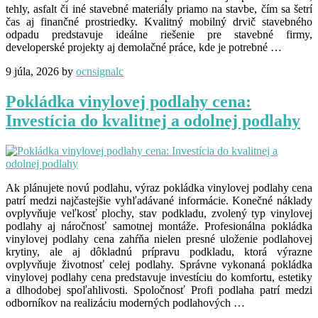
tehly, asfalt či iné stavebné materiály priamo na stavbe, čím sa šetrí
čas aj finančné prostriedky. Kvalitný mobilný drvič stavebného
odpadu predstavuje ideálne riešenie pre stavebné firmy,
developerské projekty aj demolačné práce, kde je potrebné …
9 júla, 2026
by
ocnsignalc
Pokládka vinylovej podlahy cena:
Investícia do kvalitnej a odolnej podlahy
Ak plánujete novú podlahu, výraz pokládka vinylovej podlahy cena
patrí medzi najčastejšie vyhľadávané informácie. Konečné náklady
ovplyvňuje veľkosť plochy, stav podkladu, zvolený typ vinylovej
podlahy aj náročnosť samotnej montáže. Profesionálna pokládka
vinylovej podlahy cena zahŕňa nielen presné uloženie podlahovej
krytiny, ale aj dôkladnú prípravu podkladu, ktorá výrazne
ovplyvňuje životnosť celej podlahy. Správne vykonaná pokládka
vinylovej podlahy cena predstavuje investíciu do komfortu, estetiky
a dlhodobej spoľahlivosti. Spoločnosť Profi podlaha patrí medzi
odborníkov na realizáciu moderných podlahových …