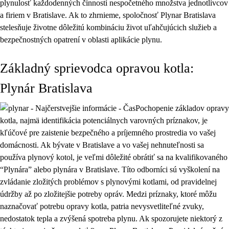
plynulosť každodenných činností nespočetného množstva jednotlivcov
a firiem v Bratislave. Ak to zhrnieme, spoločnosť Plynar Bratislava
stelesňuje životne dôležitú kombináciu život uľahčujúcich služieb a
bezpečnostných opatrení v oblasti aplikácie plynu.
Základný sprievodca opravou kotla:
Plynár Bratislava
Pochopenie základov opravy
kotla, najmä identifikácia potenciálnych varovných príznakov, je
kľúčové pre zaistenie bezpečného a príjemného prostredia vo vašej
domácnosti. Ak bývate v Bratislave a vo vašej nehnuteľnosti sa
používa plynový kotol, je veľmi dôležité obrátiť sa na kvalifikovaného
“Plynára” alebo plynára v Bratislave. Títo odborníci sú vyškolení na
zvládanie zložitých problémov s plynovými kotlami, od pravidelnej
údržby až po zložitejšie potreby opráv. Medzi príznaky, ktoré môžu
naznačovať potrebu opravy kotla, patria nevysvetliteľné zvuky,
nedostatok tepla a zvýšená spotreba plynu. Ak spozorujete niektorý z