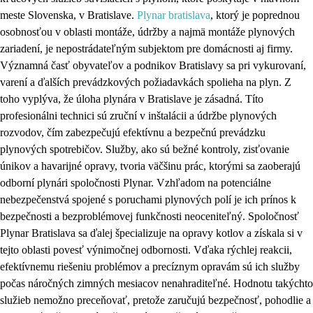
meste Slovenska, v Bratislave.
Plynar bratislava
, ktorý je poprednou
osobnosťou v oblasti montáže, údržby a najmä montáže plynových
zariadení, je nepostrádateľným subjektom pre domácnosti aj firmy.
Významná časť obyvateľov a podnikov Bratislavy sa pri vykurovaní,
varení a ďalších prevádzkových požiadavkách spolieha na plyn. Z
toho vyplýva, že úloha plynára v Bratislave je zásadná. Títo
profesionálni technici sú zruční v inštalácii a údržbe plynových
rozvodov, čím zabezpečujú efektívnu a bezpečnú prevádzku
plynových spotrebičov. Služby, ako sú bežné kontroly, zisťovanie
únikov a havarijné opravy, tvoria väčšinu prác, ktorými sa zaoberajú
odborní plynári spoločnosti Plynar. Vzhľadom na potenciálne
nebezpečenstvá spojené s poruchami plynových polí je ich prínos k
bezpečnosti a bezproblémovej funkčnosti neoceniteľný. Spoločnosť
Plynar Bratislava sa ďalej špecializuje na opravy kotlov a získala si v
tejto oblasti povesť výnimočnej odbornosti. Vďaka rýchlej reakcii,
efektívnemu riešeniu problémov a precíznym opravám sú ich služby
počas náročných zimných mesiacov nenahraditeľné. Hodnotu takýchto
služieb nemožno preceňovať, pretože zaručujú bezpečnosť, pohodlie a