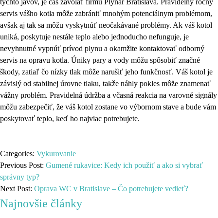
týchto javov, je čas zavolať firmu Plynar Bratislava. Pravidelný ročný
servis vášho kotla môže zabrániť mnohým potenciálnym problémom,
avšak aj tak sa môžu vyskytnúť neočakávané problémy. Ak váš kotol
uniká, poskytuje nestále teplo alebo jednoducho nefunguje, je
nevyhnutné vypnúť prívod plynu a okamžite kontaktovať odborný
servis na opravu kotla. Úniky pary a vody môžu spôsobiť značné
škody, zatiaľ čo nízky tlak môže narušiť jeho funkčnosť. Váš kotol je
závislý od stabilnej úrovne tlaku, takže náhly pokles môže znamenať
vážny problém. Pravidelná údržba a včasná reakcia na varovné signály
môžu zabezpečiť, že váš kotol zostane vo výbornom stave a bude vám
poskytovať teplo, keď ho najviac potrebujete.
Categories:
Vykurovanie
Previous Post:
Gumené rukavice: Kedy ich použiť a ako si vybrať
správny typ?
Next Post:
Oprava WC v Bratislave – Čo potrebujete vedieť?
Najnovšie články