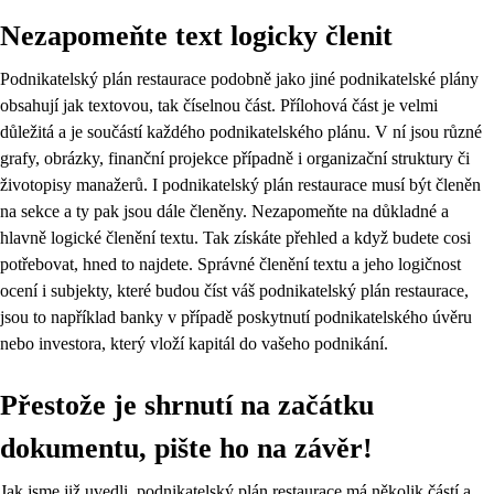
Nezapomeňte text logicky členit
Podnikatelský plán restaurace podobně jako jiné podnikatelské plány
obsahují jak textovou, tak číselnou část. Přílohová část je velmi
důležitá a je součástí každého podnikatelského plánu. V ní jsou různé
grafy, obrázky, finanční projekce případně i organizační struktury či
životopisy manažerů. I podnikatelský plán restaurace musí být členěn
na sekce a ty pak jsou dále členěny. Nezapomeňte na důkladné a
hlavně logické členění textu. Tak získáte přehled a když budete cosi
potřebovat, hned to najdete. Správné členění textu a jeho logičnost
ocení i subjekty, které budou číst váš podnikatelský plán restaurace,
jsou to například banky v případě poskytnutí podnikatelského úvěru
nebo investora, který vloží kapitál do vašeho podnikání.
Přestože je shrnutí na začátku
dokumentu, pište ho na závěr!
Jak jsme již uvedli, podnikatelský plán restaurace má několik částí a