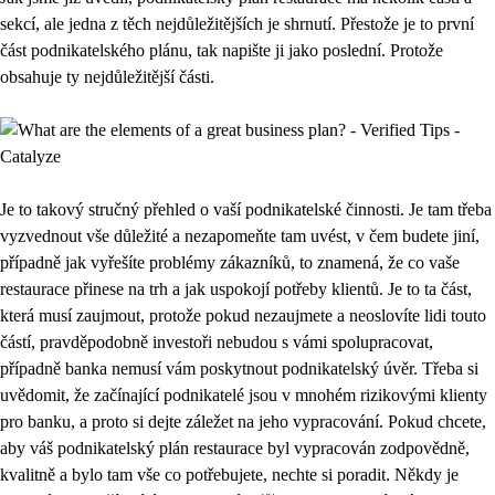
sekcí, ale jedna z těch nejdůležitějších je shrnutí. Přestože je to první
část podnikatelského plánu, tak napište ji jako poslední. Protože
obsahuje ty nejdůležitější části.
Je to takový stručný přehled o vaší podnikatelské činnosti. Je tam třeba
vyzvednout vše důležité a nezapomeňte tam uvést, v čem budete jiní,
případně jak vyřešíte problémy zákazníků, to znamená, že co vaše
restaurace přinese na trh a jak uspokojí potřeby klientů. Je to ta část,
která musí zaujmout, protože pokud nezaujmete a neoslovíte lidi touto
částí, pravděpodobně investoři nebudou s vámi spolupracovat,
případně banka nemusí vám poskytnout podnikatelský úvěr. Třeba si
uvědomit, že začínající podnikatelé jsou v mnohém rizikovými klienty
pro banku, a proto si dejte záležet na jeho vypracování. Pokud chcete,
aby váš podnikatelský plán restaurace byl vypracován zodpovědně,
kvalitně a bylo tam vše co potřebujete, nechte si poradit. Někdy je