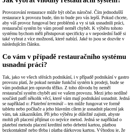
Provozování restaurace může být občas náročné. Čím jednodušší
restaurace k provozu bude, tím to bude pro vás lepší. Pokud chcete,
aby váš provoz fungoval bez problémů a vy si tak usnadnili práci,
restaurační systém by vám prostě neměl chybět. K výběru tohoto
systému bychom měli přistupovat specificky a v neposlední řadě si
také vybrat z více možností, které nabízí. Jaké to jsou se dozvíte v
následujícím článku.
Co vám v případě restauračního systému
usnadní práci?
Tak, jako ve všech sférách podnikání, i v případě podnikání v gastro
provozu platí, že pokud nemáte funkční systém k prodeji, bude se
vám podnikat jen opravdu těžko. Z toho důvodu by neměl
restaurační systém chybět ani ve vašem provozu. Mezi jeho nedílné
součásti patří několik věcí, které vám mají podnikání usnadnit. Jedná
se například o:
Platební terminál
– ten může fungovat ve formě
tabletu nebo počítače a jeho hlavním cílem je usnadnit placení jak
vám, tak zákazníkům. Při jeho výběru je důležité zajistit, abyste
mohli při placení přijímat co nejvíce metod. Jedná se například o
platební metodu placení kreditní nebo debetní kartou, platbou
bezkontaktně nebo třeba i platba dárkovou kartou. Výhodou je, že