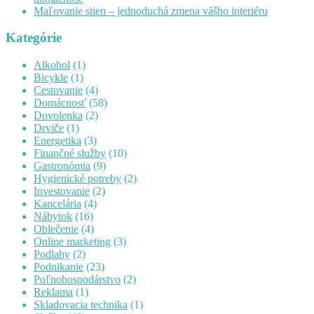
Maľovanie stien – jednoduchá zmena vášho interiéru
Kategórie
Alkohol
(1)
Bicykle
(1)
Cestovanie
(4)
Domácnosť
(58)
Dovolenka
(2)
Drviče
(1)
Energetika
(3)
Finančné služby
(10)
Gastronómia
(9)
Hygienické potreby
(2)
Investovanie
(2)
Kancelária
(4)
Nábytok
(16)
Oblečenie
(4)
Online marketing
(3)
Podlahy
(2)
Podnikanie
(23)
Poľnohospodárstvo
(2)
Reklama
(1)
Skladovacia technika
(1)