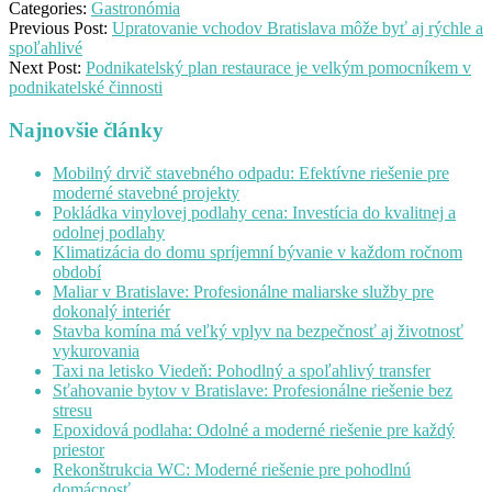
Categories:
Gastronómia
Previous Post:
Upratovanie vchodov Bratislava môže byť aj rýchle a
spoľahlivé
Next Post:
Podnikatelský plan restaurace je velkým pomocníkem v
podnikatelské činnosti
Najnovšie články
Mobilný drvič stavebného odpadu: Efektívne riešenie pre
moderné stavebné projekty
Pokládka vinylovej podlahy cena: Investícia do kvalitnej a
odolnej podlahy
Klimatizácia do domu spríjemní bývanie v každom ročnom
období
Maliar v Bratislave: Profesionálne maliarske služby pre
dokonalý interiér
Stavba komína má veľký vplyv na bezpečnosť aj životnosť
vykurovania
Taxi na letisko Viedeň: Pohodlný a spoľahlivý transfer
Sťahovanie bytov v Bratislave: Profesionálne riešenie bez
stresu
Epoxidová podlaha: Odolné a moderné riešenie pre každý
priestor
Rekonštrukcia WC: Moderné riešenie pre pohodlnú
domácnosť