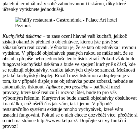
platební terminál má v sobě zabudovanou i tiskárnu, díky které
účtenky vytisknete jednodušeji.
Kuchyňská tiskárna
– tu zase ocení hlavně vaši kuchaři, jelikož
získají okamžitý přehled o objednávce, kterou jste právě se
zákazníkem realizovali. Výhodou je, že se tato objednávka i rovnou
vytiskne. V případě objednávek psaných rukou se může stát, že se
obsluha přepíše nebo jednoduše tento lístek ztratí. Pokud však bude
fungovat kuchyňská tiskárna a bude ve spojení kuchyně s částí, kde
se realizují objednávky, vzniku takových chyb se zamezí. Možností
je také kuchyňský displej. Rozdíl mezi tiskárnou a displejem je v
tom, že v případě displeje se objednávka pouze zobrazí, nebude se
automaticky tisknout.
Aplikace pro poslíčka
– patříte-li mezi
provozy, které také realizují i ​​rozvoz jídel, bude to pro vás
výborným řešením. Kurýrovi se bude snazší objednávky obsluhovat
i na dálku, což ušetří čas jak vám, tak i jemu. V případě
restauračního systému existuje mnoho vychytávek, které vám
usnadní fungování. Pokud se o nich chcete dozvědět více, přečtěte si
o nich na stránce http://www.ikelp.cz/. Dopřejte si i vy funkční
provoz!