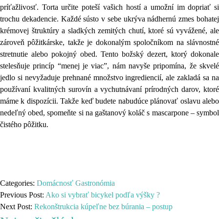
príťažlivosť. Torta určite poteší vašich hostí a umožní im dopriať si
trochu dekadencie. Každé sústo v sebe ukrýva nádhernú zmes bohatej
krémovej štruktúry a sladkých zemitých chutí, ktoré sú vyvážené, ale
zároveň pôžitkárske, takže je dokonalým spoločníkom na slávnostné
stretnutie alebo pokojný obed. Tento božský dezert, ktorý dokonale
stelesňuje princíp “menej je viac”, nám navyše pripomína, že skvelé
jedlo si nevyžaduje prehnané množstvo ingrediencií, ale zakladá sa na
používaní kvalitných surovín a vychutnávaní prírodných darov, ktoré
máme k dispozícii. Takže keď budete nabudúce plánovať oslavu alebo
nedeľný obed, spomeňte si na gaštanový koláč s mascarpone – symbol
čistého pôžitku.
Categories:
Domácnosť
Gastronómia
Previous Post:
Ako si vybrať bicykel podľa výšky ?
Next Post:
Rekonštrukcia kúpeľne bez búrania – postup