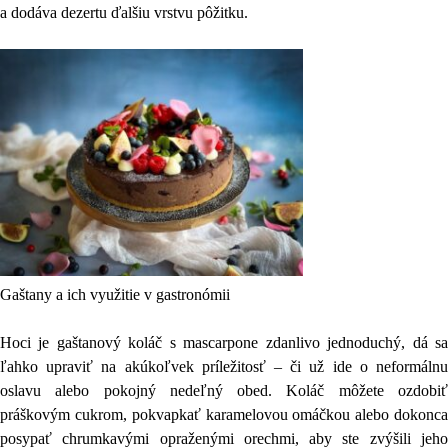
a dodáva dezertu ďalšiu vrstvu pôžitku.
Gaštany a ich využitie v gastronómii
Hoci je gaštanový koláč s mascarpone zdanlivo jednoduchý, dá sa
ľahko upraviť na akúkoľvek príležitosť – či už ide o neformálnu
oslavu alebo pokojný nedeľný obed. Koláč môžete ozdobiť
práškovým cukrom, pokvapkať karamelovou omáčkou alebo dokonca
posypať chrumkavými opraženými orechmi, aby ste zvýšili jeho