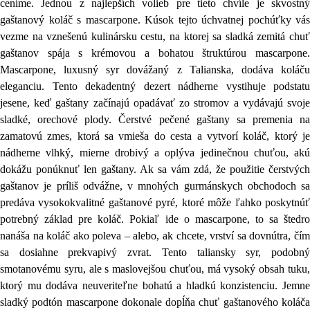
ceníme. Jednou z najlepších volieb pre tieto chvíle je skvostný
gaštanový koláč s mascarpone. Kúsok tejto úchvatnej pochúťky vás
vezme na vznešenú kulinársku cestu, na ktorej sa sladká zemitá chuť
gaštanov spája s krémovou a bohatou štruktúrou mascarpone.
Mascarpone, luxusný syr dovážaný z Talianska, dodáva koláču
eleganciu. Tento dekadentný dezert nádherne vystihuje podstatu
jesene, keď gaštany začínajú opadávať zo stromov a vydávajú svoje
sladké, orechové plody. Čerstvé pečené gaštany sa premenia na
zamatovú zmes, ktorá sa vmieša do cesta a vytvorí koláč, ktorý je
nádherne vlhký, mierne drobivý a oplýva jedinečnou chuťou, akú
dokážu ponúknuť len gaštany. Ak sa vám zdá, že použitie čerstvých
gaštanov je príliš odvážne, v mnohých gurmánskych obchodoch sa
predáva vysokokvalitné gaštanové pyré, ktoré môže ľahko poskytnúť
potrebný základ pre koláč. Pokiaľ ide o mascarpone, to sa štedro
nanáša na koláč ako poleva – alebo, ak chcete, vrství sa dovnútra, čím
sa dosiahne prekvapivý zvrat. Tento taliansky syr, podobný
smotanovému syru, ale s maslovejšou chuťou, má vysoký obsah tuku,
ktorý mu dodáva neuveriteľne bohatú a hladkú konzistenciu. Jemne
sladký podtón mascarpone dokonale dopĺňa chuť gaštanového koláča