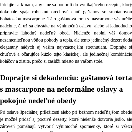
Pridajte sa k nám, aby sme sa ponorili do vynikajúceho receptu, ktorý
dokonale spája robustnú orechovú chuť gaštanov so smotanovou
bohatosťou mascarpone. Táto gaštanová torta s mascarpone vás určite
nadchne, či už sa chystáte na výnimočnú oslavu, alebo si jednoducho
pripravíte lahodný nedeľný obed. Nielenže naplní váš domov
nezameniteľnou vôňou pohody a tepla, ale tento jedinečný dezert dodá
elegantný nádych aj vašim najvzácnejším stretnutiam. Doprajte si
chuťové a očarujúce kúzlo tejto klasickej, ale jedinečnej kombinácie
koláčov a zistite, prečo si zaslúži miesto na vašom stole.
Doprajte si dekadenciu: gaštanová torta
s mascarpone na neformálne oslavy a
pokojné nedeľné obedy
Pri oslave špeciálnej príležitosti alebo pri bežnom nedeľňajšom obede
je možné pridať aj poctivé dezerty, ktoré nielenže dotvoria jedlo, ale
zároveň pomáhajú vytvoriť výnimočné spomienky, ktoré si všetci