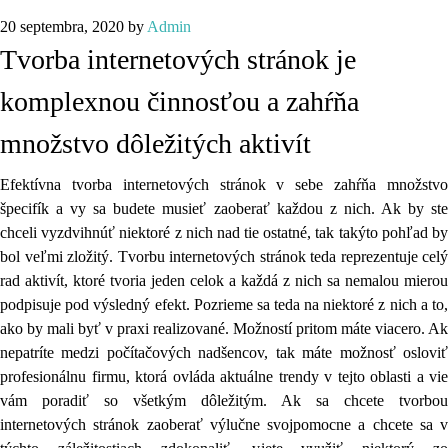
20 septembra, 2020
by
Admin
Tvorba internetových stránok je
komplexnou činnosťou a zahŕňa
množstvo dôležitých aktivít
Efektívna tvorba internetových stránok v sebe zahŕňa množstvo
špecifík a vy sa budete musieť zaoberať každou z nich. Ak by ste
chceli vyzdvihnúť niektoré z nich nad tie ostatné, tak takýto pohľad by
bol veľmi zložitý. Tvorbu internetových stránok teda reprezentuje celý
rad aktivít, ktoré tvoria jeden celok a každá z nich sa nemalou mierou
podpisuje pod výsledný efekt. Pozrieme sa teda na niektoré z nich a to,
ako by mali byť v praxi realizované. Možností pritom máte viacero. Ak
nepatríte medzi počítačových nadšencov, tak máte možnosť osloviť
profesionálnu firmu, ktorá ovláda aktuálne trendy v tejto oblasti a vie
vám poradiť so všetkým dôležitým. Ak sa chcete tvorbou
internetových stránok zaoberať výlučne svojpomocne a chcete sa v