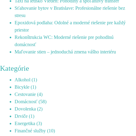
Taxi na letisko Viedeň: Pohodlný a spoľahlivý transfer
Sťahovanie bytov v Bratislave: Profesionálne riešenie bez
stresu
Epoxidová podlaha: Odolné a moderné riešenie pre každý
priestor
Rekonštrukcia WC: Moderné riešenie pre pohodlnú
domácnosť
Maľovanie stien – jednoduchá zmena vášho interiéru
Kategórie
Alkohol
(1)
Bicykle
(1)
Cestovanie
(4)
Domácnosť
(58)
Dovolenka
(2)
Drviče
(1)
Energetika
(3)
Finančné služby
(10)