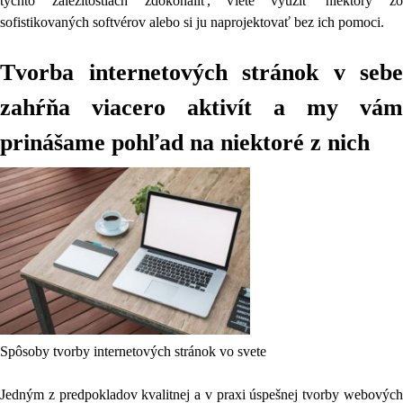
týchto záležitostiach zdokonaliť, viete využiť niektorý zo
sofistikovaných softvérov alebo si ju naprojektovať bez ich pomoci.
Tvorba internetových stránok v sebe
zahŕňa viacero aktivít a my vám
prinášame pohľad na niektoré z nich
Spôsoby tvorby internetových stránok vo svete
Jedným z predpokladov kvalitnej a v praxi úspešnej tvorby webových