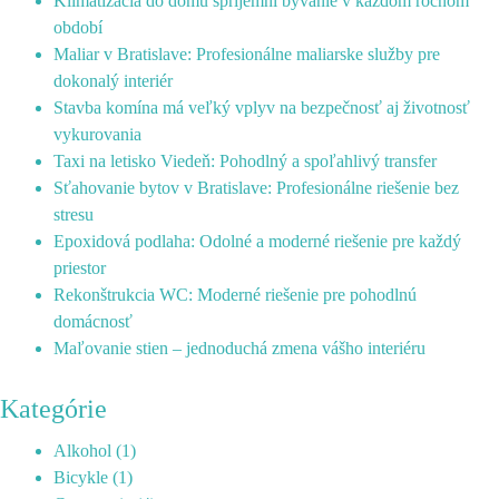
Klimatizácia do domu spríjemní bývanie v každom ročnom
období
Maliar v Bratislave: Profesionálne maliarske služby pre
dokonalý interiér
Stavba komína má veľký vplyv na bezpečnosť aj životnosť
vykurovania
Taxi na letisko Viedeň: Pohodlný a spoľahlivý transfer
Sťahovanie bytov v Bratislave: Profesionálne riešenie bez
stresu
Epoxidová podlaha: Odolné a moderné riešenie pre každý
priestor
Rekonštrukcia WC: Moderné riešenie pre pohodlnú
domácnosť
Maľovanie stien – jednoduchá zmena vášho interiéru
Kategórie
Alkohol
(1)
Bicykle
(1)