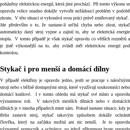
poháněny elektrickou energií, která jimi prochází. Při tomto výkonu se
opravdu velice snadno dokáže vytvořit nežádoucí problém v podobě
zkratu. V této situaci si vykonává svou práci právě zmiňovaný stykač.
Jde především o to, že nastane-li určitá chyba nebo zkrat, stykač
automaticky daný stroj vypne a zajistí to, aby se elektrická energie
stopla. V tomto případě je však stykač opravdu co větších rozměrů a
je jistě výkonnější na to, aby zvládl měl elektrickou energii pod
kontrolou.
Stykač i pro menší a domácí dílny
V případě elektřiny je opravdu jedno, jestli se pracuje s náročnými
stroji nebo s běžně dostupnými stroji, které využívají soukromníci nebo
domácí kutilové. I v tomto ohledu má stykač své místo a opravdu
významnou roli. V takových menších dílnách nebo v domácích
dílnách je v mnoha případech mistr sám. Pokud nastane situace, kdy je
třeba zastavit stroj, stykač takovým způsobem dokáže ochránit
člověka, který na začátku možná ani nic netuší. Je to opravdu
významný pomocník a ochránce, na jehož přítomnost byste opravdu