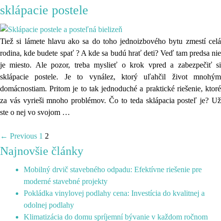
sklápacie postele
Tiež si lámete hlavu ako sa do toho jednoizbového bytu zmestí celá
rodina, kde budete spať ? A kde sa budú hrať deti? Veď tam predsa nie
je miesto. Ale pozor, treba myslieť o krok vpred a zabezpečiť si
sklápacie postele. Je to vynález, ktorý uľahčil život mnohým
domácnostiam. Pritom je to tak jednoduché a praktické riešenie, ktoré
za vás vyrieši mnoho problémov. Čo to teda sklápacia posteľ je? Už
ste o nej vo svojom
…
← Previous
1
2
Najnovšie články
Mobilný drvič stavebného odpadu: Efektívne riešenie pre
moderné stavebné projekty
Pokládka vinylovej podlahy cena: Investícia do kvalitnej a
odolnej podlahy
Klimatizácia do domu spríjemní bývanie v každom ročnom