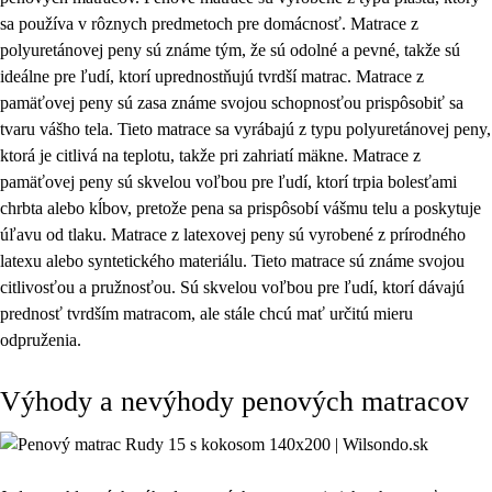
sa používa v rôznych predmetoch pre domácnosť. Matrace z
polyuretánovej peny sú známe tým, že sú odolné a pevné, takže sú
ideálne pre ľudí, ktorí uprednostňujú tvrdší matrac. Matrace z
pamäťovej peny sú zasa známe svojou schopnosťou prispôsobiť sa
tvaru vášho tela. Tieto matrace sa vyrábajú z typu polyuretánovej peny,
ktorá je citlivá na teplotu, takže pri zahriatí mäkne. Matrace z
pamäťovej peny sú skvelou voľbou pre ľudí, ktorí trpia bolesťami
chrbta alebo kĺbov, pretože pena sa prispôsobí vášmu telu a poskytuje
úľavu od tlaku. Matrace z latexovej peny sú vyrobené z prírodného
latexu alebo syntetického materiálu. Tieto matrace sú známe svojou
citlivosťou a pružnosťou. Sú skvelou voľbou pre ľudí, ktorí dávajú
prednosť tvrdším matracom, ale stále chcú mať určitú mieru
odpruženia.
Výhody a nevýhody penových matracov