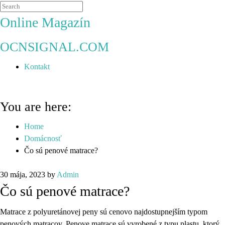
Online Magazín
OCNSIGNAL.COM
Kontakt
You are here:
Home
Domácnosť
Čo sú penové matrace?
30 mája, 2023
by
Admin
Čo sú penové matrace?
Matrace z polyuretánovej peny sú cenovo najdostupnejším typom
penových matracov. Penove matrace sú vyrobené z typu plastu, ktorý