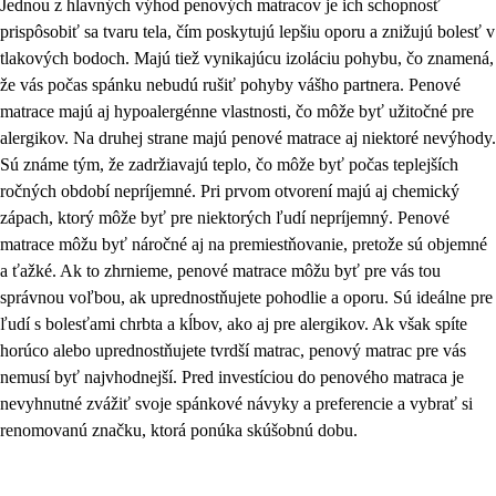
Jednou z hlavných výhod penových matracov je ich schopnosť
prispôsobiť sa tvaru tela, čím poskytujú lepšiu oporu a znižujú bolesť v
tlakových bodoch. Majú tiež vynikajúcu izoláciu pohybu, čo znamená,
že vás počas spánku nebudú rušiť pohyby vášho partnera. Penové
matrace majú aj hypoalergénne vlastnosti, čo môže byť užitočné pre
alergikov. Na druhej strane majú penové matrace aj niektoré nevýhody.
Sú známe tým, že zadržiavajú teplo, čo môže byť počas teplejších
ročných období nepríjemné. Pri prvom otvorení majú aj chemický
zápach, ktorý môže byť pre niektorých ľudí nepríjemný. Penové
matrace môžu byť náročné aj na premiestňovanie, pretože sú objemné
a ťažké. Ak to zhrnieme, penové matrace môžu byť pre vás tou
správnou voľbou, ak uprednostňujete pohodlie a oporu. Sú ideálne pre
ľudí s bolesťami chrbta a kĺbov, ako aj pre alergikov. Ak však spíte
horúco alebo uprednostňujete tvrdší matrac, penový matrac pre vás
nemusí byť najvhodnejší. Pred investíciou do penového matraca je
nevyhnutné zvážiť svoje spánkové návyky a preferencie a vybrať si
renomovanú značku, ktorá ponúka skúšobnú dobu.