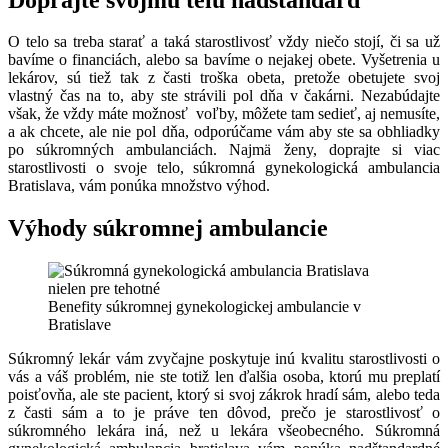
O telo sa treba starať a taká starostlivosť vždy niečo stojí, či sa už
bavíme o financiách, alebo sa bavíme o nejakej obete. Vyšetrenia u
lekárov, sú tiež tak z časti troška obeta, pretože obetujete svoj
vlastný čas na to, aby ste strávili pol dňa v čakárni. Nezabúdajte
však, že vždy máte možnosť voľby, môžete tam sedieť, aj nemusíte,
a ak chcete, ale nie pol dňa, odporúčame vám aby ste sa obhliadky
po súkromných ambulanciách. Najmä ženy, doprajte si viac
starostlivosti o svoje telo, súkromná gynekologická ambulancia
Bratislava, vám ponúka množstvo výhod.
Výhody súkromnej ambulancie
Benefity súkromnej gynekologickej ambulancie v
Bratislave
Súkromný lekár vám zvyčajne poskytuje inú kvalitu starostlivosti o
vás a váš problém, nie ste totiž len ďalšia osoba, ktorú mu preplatí
poisťovňa, ale ste pacient, ktorý si svoj zákrok hradí sám, alebo teda
z časti sám a to je práve ten dôvod, prečo je starostlivosť o
súkromného lekára iná, než u lekára všeobecného. Súkromná