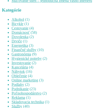
Maľovanie stien – jednoduchá zmena vášho interiéru
Kategórie
Alkohol
(1)
Bicykle
(1)
Cestovanie
(4)
Domácnosť
(58)
Dovolenka
(2)
Drviče
(1)
Energetika
(3)
Finančné služby
(10)
Gastronómia
(9)
Hygienické potreby
(2)
Investovanie
(2)
Kancelária
(4)
Nábytok
(16)
Oblečenie
(4)
Online marketing
(3)
Podlahy
(2)
Podnikanie
(23)
Poľnohospodárstvo
(2)
Reklama
(1)
Skladovacia technika
(1)
Služby
(40)