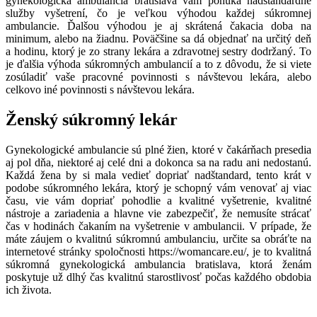
gynekologická ambulancia bratislava vám ponúka nadštandardné
služby vyšetrení, čo je veľkou výhodou každej súkromnej
ambulancie. Ďalšou výhodou je aj skrátená čakacia doba na
minimum, alebo na žiadnu. Poväčšine sa dá objednať na určitý deň
a hodinu, ktorý je zo strany lekára a zdravotnej sestry dodržaný. To
je ďalšia výhoda súkromných ambulancií a to z dôvodu, že si viete
zosúladiť vaše pracovné povinnosti s návštevou lekára, alebo
celkovo iné povinnosti s návštevou lekára.
Ženský súkromný lekár
Gynekologické ambulancie sú plné žien, ktoré v čakárňach presedia
aj pol dňa, niektoré aj celé dni a dokonca sa na radu ani nedostanú.
Každá žena by si mala vedieť dopriať nadštandard, tento krát v
podobe súkromného lekára, ktorý je schopný vám venovať aj viac
času, vie vám dopriať pohodlie a kvalitné vyšetrenie, kvalitné
nástroje a zariadenia a hlavne vie zabezpečiť, že nemusíte strácať
čas v hodinách čakaním na vyšetrenie v ambulancii. V prípade, že
máte záujem o kvalitnú súkromnú ambulanciu, určite sa obráťte na
internetové stránky spoločnosti
https://womancare.eu/
, je to kvalitná
súkromná gynekologická ambulancia bratislava, ktorá ženám
poskytuje už dlhý čas kvalitnú starostlivosť počas každého obdobia
ich života.