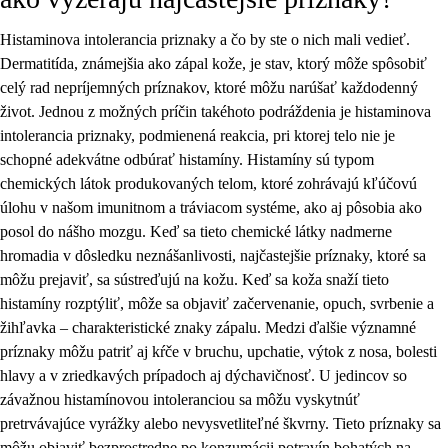
Histaminova intolerancia priznaky a čo by ste o nich mali vedieť.
Dermatitída, známejšia ako zápal kože, je stav, ktorý môže spôsobiť
celý rad nepríjemných príznakov, ktoré môžu narúšať každodenný
život. Jednou z možných príčin takéhoto podráždenia je histaminova
intolerancia priznaky, podmienená reakcia, pri ktorej telo nie je
schopné adekvátne odbúrať histamíny. Histamíny sú typom
chemických látok produkovaných telom, ktoré zohrávajú kľúčovú
úlohu v našom imunitnom a tráviacom systéme, ako aj pôsobia ako
posol do nášho mozgu. Keď sa tieto chemické látky nadmerne
hromadia v dôsledku neznášanlivosti, najčastejšie príznaky, ktoré sa
môžu prejaviť, sa sústreďujú na kožu. Keď sa koža snaží tieto
histamíny rozptýliť, môže sa objaviť začervenanie, opuch, svrbenie a
žihľavka – charakteristické znaky zápalu. Medzi ďalšie významné
príznaky môžu patriť aj kŕče v bruchu, upchatie, výtok z nosa, bolesti
hlavy a v zriedkavých prípadoch aj dýchavičnosť. U jedincov so
závažnou histamínovou intoleranciou sa môžu vyskytnúť
pretrvávajúce vyrážky alebo nevysvetliteľné škvrny. Tieto príznaky sa
môžu objaviť bezprostredne po konzumácii potravín bohatých na