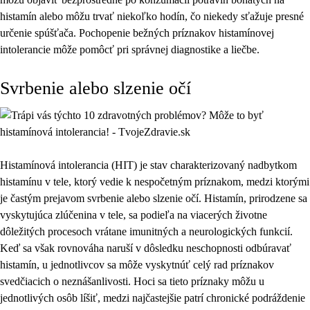
histamín alebo môžu trvať niekoľko hodín, čo niekedy sťažuje presné
určenie spúšťača. Pochopenie bežných príznakov histamínovej
intolerancie môže pomôcť pri správnej diagnostike a liečbe.
Svrbenie alebo slzenie očí
Histamínová intolerancia (HIT) je stav charakterizovaný nadbytkom
histamínu v tele, ktorý vedie k nespočetným príznakom, medzi ktorými
je častým prejavom svrbenie alebo slzenie očí. Histamín, prirodzene sa
vyskytujúca zlúčenina v tele, sa podieľa na viacerých životne
dôležitých procesoch vrátane imunitných a neurologických funkcií.
Keď sa však rovnováha naruší v dôsledku neschopnosti odbúravať
histamín, u jednotlivcov sa môže vyskytnúť celý rad príznakov
svedčiacich o neznášanlivosti. Hoci sa tieto príznaky môžu u
jednotlivých osôb líšiť, medzi najčastejšie patrí chronické podráždenie