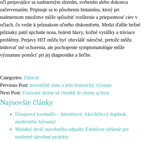
očí prejavujúce sa nadmerným slzením, svrbením alebo dokonca
začervenaním. Pripisuje sa to pôsobeniu histamínu, ktorý pri
nadmernom množstve môže spôsobiť rozšírenie a priepustnosť ciev v
očiach, čo vedie k príznakom očného diskomfortu. Medzi ďalšie bežné
príznaky patrí upchatie nosa, bolesti hlavy, kožné vyrážky a tráviace
problémy. Prejavy HIT môžu byť obzvlášť náročné, pretože môžu
imitovať iné ochorenia, ale pochopenie symptomatológie môže
významne pomôcť pri jej diagnostike a liečbe.
Categories:
Zdravie
Previous Post:
Investičné zlato a jeho historický význam
Next Post:
Vstavané skrine sú vhodné do domu aj bytu
Najnovšie články
Dizajnové kvetináče – interiérové: Ako štýlový doplnok
moderného bývania!
Mobilný drvič stavebného odpadu: Efektívne riešenie pre
moderné stavebné projekty