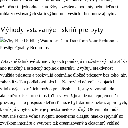
užitočnosti, jednoduchej údržby a zvýšenia hodnoty nehnuteľnosti
robia zo vstavaných skríň výhodnú investíciu do domov aj bytov.
Výhody vstavaných skríň pre byty
Vstavané šatníkové skrine v bytoch ponúkajú množstvo výhod a slúžia
ako funkčný a estetický doplnok interiéru. Zvyšujú efektívnosť
využitia priestoru a poskytujú optimálne úložné priestory bez toho, aby
zaberali veľkú podlahovú plochu. Na rozdiel od voľne stojacich
šatníkových skríň ich možno prispôsobiť tak, aby sa zmestili do
akejkoľvek časti miestnosti, čím sa využijú aj tie najnepríjemnejšie
priestory. Táto prispôsobiteľnosť môže byť darom z nebies aj pre tých,
ktorí žijú v bytoch, kde je priestor nedostatočný. Okrem toho môžu
vstavané skrine vďaka svojmu ucelenému dizajnu hladko splynúť so
zvyškom interiéru a vytvoriť tak organizovaný a elegantný vzhľad.