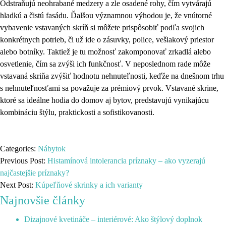
Odstraňujú neohrabané medzery a zle osadené rohy, čím vytvárajú
hladkú a čistú fasádu. Ďalšou významnou výhodou je, že vnútorné
vybavenie vstavaných skríň si môžete prispôsobiť podľa svojich
konkrétnych potrieb, či už ide o zásuvky, police, vešiakový priestor
alebo botníky. Taktiež je tu možnosť zakomponovať zrkadlá alebo
osvetlenie, čím sa zvýši ich funkčnosť. V neposlednom rade môže
vstavaná skriňa zvýšiť hodnotu nehnuteľnosti, keďže na dnešnom trhu
s nehnuteľnosťami sa považuje za prémiový prvok. Vstavané skrine,
ktoré sa ideálne hodia do domov aj bytov, predstavujú vynikajúcu
kombináciu štýlu, praktickosti a sofistikovanosti.
Categories:
Nábytok
Previous Post:
Histamínová intolerancia príznaky – ako vyzerajú
najčastejšie príznaky?
Next Post:
Kúpeľňové skrinky a ich varianty
Najnovšie články
Dizajnové kvetináče – interiérové: Ako štýlový doplnok