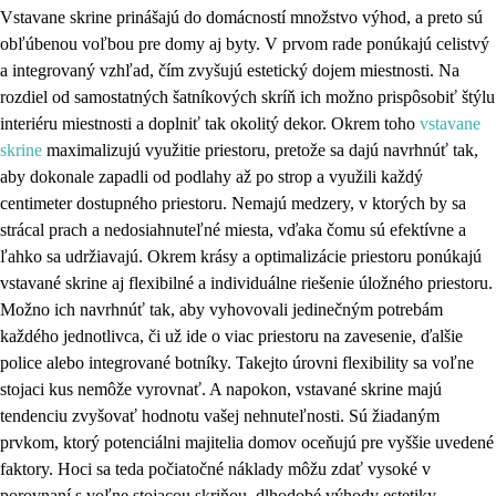
Vstavane skrine prinášajú do domácností množstvo výhod, a preto sú
obľúbenou voľbou pre domy aj byty. V prvom rade ponúkajú celistvý
a integrovaný vzhľad, čím zvyšujú estetický dojem miestnosti. Na
rozdiel od samostatných šatníkových skríň ich možno prispôsobiť štýlu
interiéru miestnosti a doplniť tak okolitý dekor. Okrem toho
vstavane
skrine
maximalizujú využitie priestoru, pretože sa dajú navrhnúť tak,
aby dokonale zapadli od podlahy až po strop a využili každý
centimeter dostupného priestoru. Nemajú medzery, v ktorých by sa
strácal prach a nedosiahnuteľné miesta, vďaka čomu sú efektívne a
ľahko sa udržiavajú. Okrem krásy a optimalizácie priestoru ponúkajú
vstavané skrine aj flexibilné a individuálne riešenie úložného priestoru.
Možno ich navrhnúť tak, aby vyhovovali jedinečným potrebám
každého jednotlivca, či už ide o viac priestoru na zavesenie, ďalšie
police alebo integrované botníky. Takejto úrovni flexibility sa voľne
stojaci kus nemôže vyrovnať. A napokon, vstavané skrine majú
tendenciu zvyšovať hodnotu vašej nehnuteľnosti. Sú žiadaným
prvkom, ktorý potenciálni majitelia domov oceňujú pre vyššie uvedené
faktory. Hoci sa teda počiatočné náklady môžu zdať vysoké v
porovnaní s voľne stojacou skriňou, dlhodobé výhody estetiky,