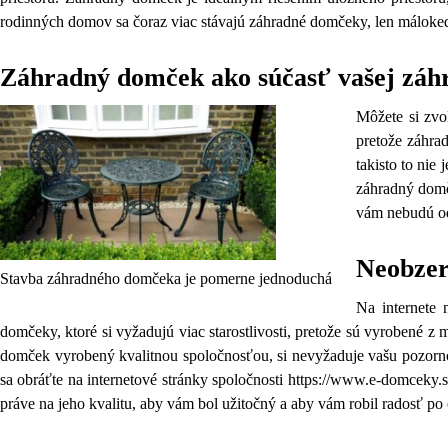
rodinných domov sa čoraz viac stávajú záhradné domčeky, len máloked
Záhradný domček ako súčasť vašej záh
Môžete si zvo
pretože záhra
takisto to nie
záhradný domč
vám nebudú odb
Neobzer
Stavba záhradného domčeka je pomerne jednoduchá
Na internete 
domčeky, ktoré si vyžadujú viac starostlivosti, pretože sú vyrobené z
domček vyrobený kvalitnou spoločnosťou, si nevyžaduje vašu pozornos
sa obráťte na internetové stránky spoločnosti https://www.e-domceky.sk
práve na jeho kvalitu, aby vám bol užitočný a aby vám robil radosť po