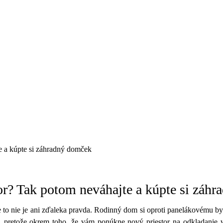
te a kúpte si záhradný domček
tor? Tak potom neváhajte a kúpte si záh
le to nie je ani zďaleka pravda. Rodinný dom si oproti panelákovému 
, pretože okrem toho, že vám ponúkne nový priestor na odkladanie v