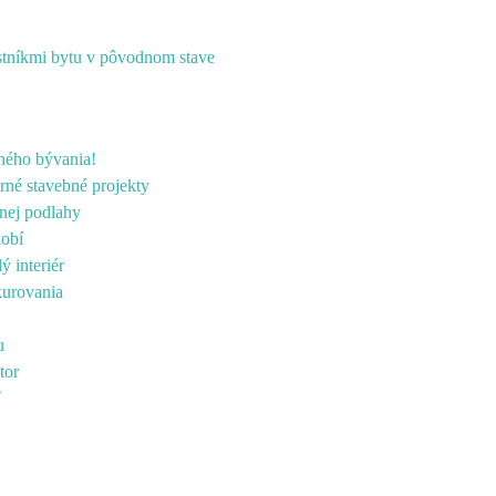
astníkmi bytu v pôvodnom stave
rného bývania!
rné stavebné projekty
lnej podlahy
dobí
ý interiér
kurovania
u
tor
ť