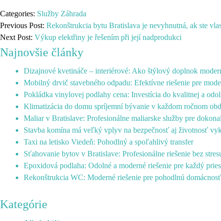
Categories:
Služby
Záhrada
Previous Post:
Rekonštrukcia bytu Bratislava je nevyhnutná, ak ste vl
Next Post:
Výkup elektřiny je řešením při její nadprodukci
Najnovšie články
Dizajnové kvetináče – interiérové: Ako štýlový doplnok mode
Mobilný drvič stavebného odpadu: Efektívne riešenie pre mode
Pokládka vinylovej podlahy cena: Investícia do kvalitnej a odo
Klimatizácia do domu spríjemní bývanie v každom ročnom ob
Maliar v Bratislave: Profesionálne maliarske služby pre dokonal
Stavba komína má veľký vplyv na bezpečnosť aj životnosť vy
Taxi na letisko Viedeň: Pohodlný a spoľahlivý transfer
Sťahovanie bytov v Bratislave: Profesionálne riešenie bez stres
Epoxidová podlaha: Odolné a moderné riešenie pre každý pries
Rekonštrukcia WC: Moderné riešenie pre pohodlnú domácnos
Kategórie