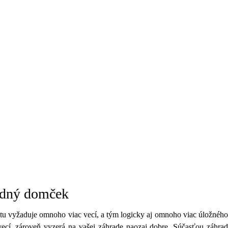
radný domček
bytu vyžaduje omnoho viac vecí, a tým logicky aj omnoho viac úložného
ecí, zároveň vyzerá na vašej záhrade naozaj dobre. Súčasťou záhrad