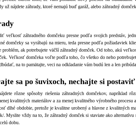
y už nájdete záhrady, ktoré nemajú buď garáž, alebo záhradný domček
rady
liť veľkosť záhradného domčeku presne podľa svojich predstáv, jedn
dné domčeky sa vyrábajú na mieru, teda presne podľa požiadaviek klie
 je problém, ak potrebujete väčší záhradný domček. Od toho, akú veľkos
ek. Veľkosť domčeka voľte podľa toho, čo všetko do neho potrebujete 
údať, na to pamätajte, veci na odkladanie vám budú len a len pribúda
ajte sa po šuvixoch, nechajte si postav
nájdete rôzne spôsoby riešenia záhradných domčekov, napríklad rô
 menej kvalitných materiálov a za menej kvalitného výrobného procesu 
ť dlhé obdobie, pretože je kvalitne urobený a hlavne z kvalitných ma
/. Myslite vždy na to, že záhradný domček si staviate ako alternatívu n
 celú dobu.