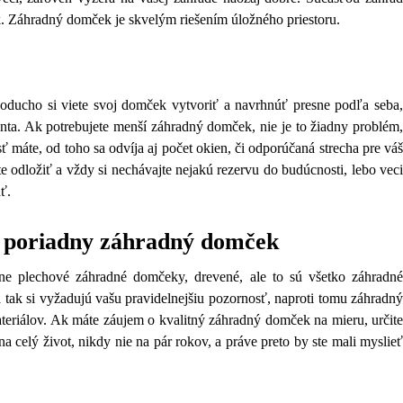
. Záhradný domček je skvelým riešením úložného priestoru.
oducho si viete svoj domček vytvoriť a navrhnúť presne podľa seba,
nta. Ak potrebujete menší záhradný domček, nie je to žiadny problém,
ť máte, od toho sa odvíja aj počet okien, či odporúčaná strecha pre váš
odložiť a vždy si nechávajte nejakú rezervu do budúcnosti, lebo veci
ť.
iť poriadny záhradný domček
zne plechové záhradné domčeky, drevené, ale to sú všetko záhradné
a tak si vyžadujú vašu pravidelnejšiu pozornosť, naproti tomu záhradný
teriálov. Ak máte záujem o kvalitný záhradný domček na mieru, určite
a celý život, nikdy nie na pár rokov, a práve preto by ste mali myslieť