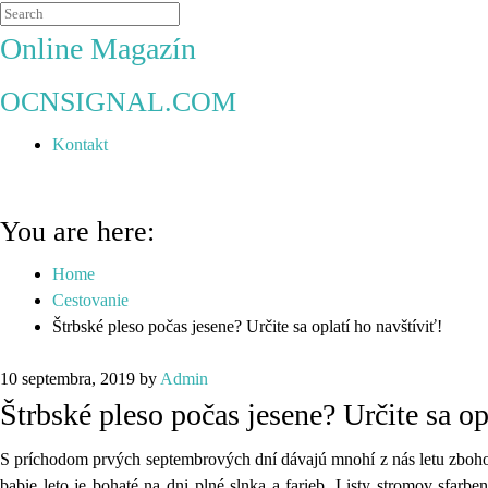
Online Magazín
OCNSIGNAL.COM
Kontakt
You are here:
Home
Cestovanie
Štrbské pleso počas jesene? Určite sa oplatí ho navštíviť!
10 septembra, 2019
by
Admin
Štrbské pleso počas jesene? Určite sa op
S príchodom prvých septembrových dní dávajú mnohí z nás letu zbohom
babie leto je bohaté na dni plné slnka a farieb. Listy stromov sfarb