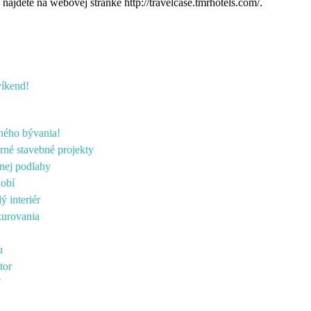
 nájdete na webovej stránke
http://travelcase.tmrhotels.com/
.
víkend!
rného bývania!
rné stavebné projekty
lnej podlahy
dobí
ý interiér
kurovania
u
tor
ť