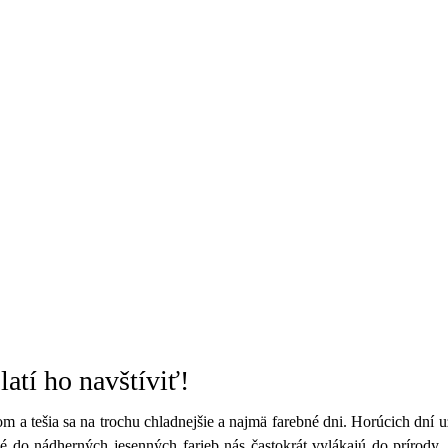
latí ho navštíviť!
 a tešia sa na trochu chladnejšie a najmä farebné dni. Horúcich dní
ené do nádherných jesenných farieb nás častokrát vylákajú do prírody.