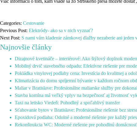
Viac informácií o tom, kam všade sa zo Štrbského plesa môžete dostať,
Categories:
Cestovanie
Previous Post:
Elektródy- ako sa v nich vyznať?
Next Post:
S nami vám kladenie zámkovej dlažby nezaberie ani jeden 
Najnovšie články
Dizajnové kvetináče – interiérové: Ako štýlový doplnok mode
Mobilný drvič stavebného odpadu: Efektívne riešenie pre mode
Pokládka vinylovej podlahy cena: Investícia do kvalitnej a odo
Klimatizácia do domu spríjemní bývanie v každom ročnom ob
Maliar v Bratislave: Profesionálne maliarske služby pre dokonal
Stavba komína má veľký vplyv na bezpečnosť aj životnosť vy
Taxi na letisko Viedeň: Pohodlný a spoľahlivý transfer
Sťahovanie bytov v Bratislave: Profesionálne riešenie bez stres
Epoxidová podlaha: Odolné a moderné riešenie pre každý pries
Rekonštrukcia WC: Moderné riešenie pre pohodlnú domácnos