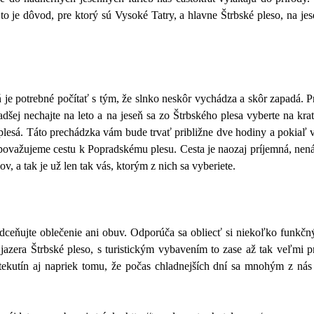
o je dôvod, pre ktorý sú Vysoké Tatry, a hlavne Štrbské pleso, na je
 je potrebné počítať s tým, že slnko neskôr vychádza a skôr zapadá. Pr
radšej nechajte na leto a na jeseň sa zo Štrbského plesa vyberte na kr
plesá. Táto prechádzka vám bude trvať približne dve hodiny a pokiaľ
považujeme cestu k Popradskému plesu. Cesta je naozaj príjemná, nená
 a tak je už len tak vás, ktorým z nich sa vyberiete.
podceňujte oblečenie ani obuv. Odporúča sa obliecť si niekoľko funkčn
 jazera Štrbské pleso, s turistickým vybavením to zase až tak veľmi pr
tekutín aj napriek tomu, že počas chladnejších dní sa mnohým z nás