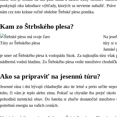
poskytujú oku lahodiace výhľady, ktorých sa nevieme nabažiť. Práve t
nám cez toto krásne ročné obdobie Štrbské pleso ponúka.
Kam zo Štrbského plesa?
Na jeseň
Túry zo Štrbského plesa
túry si 
Jamské 
je smer od Štrbského plesa k vodopádu Skok. Za najkrajšiu túru však 
nádhernú vodnú hladinu. Zo Štrbského plesa vedie množstvo chodníčkov,
Ako sa pripraviť na jesennú túru?
Jesenné rána i dni bývajú chladnejšie ako tie letné a preto určite ne
toho, či vám je teplo alebo zima. Pokiaľ sa chystáte iba prejsť okolo
pohodlnú turistickú obuv. Do batoha si zbaľte dostatočné množstvo 
potrebnú energiu na vašich cestách.