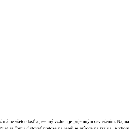
 už máme všetci dosť a jesenný vzduch je príjemným osviežením. Najmä
 Niet sa čomu čudovať pretože na jeseň je príroda najkrajšia. Vrcholy