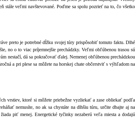
seň stále veľmi navštevované. Poďme sa spolu pozrieť na to, čo všetko
áve preto je potrebné dĺžku svojej túry prispôsobiť tomuto faktu. Dlhé
atšie, no o to viac príjemnejšie prechádzky. Veľmi obľúbenou trasou sú
 vám nestačí, dá sa pokračovať ďalej. Nemenej obľúbenou prechádzkou
ročná a pri plese sa môžete na horskej chate občerstviť s výhľadom na
ých vrstiev, ktoré si môžete priebežne vyzliekať a zase obliekať podľa
eháňať nemusíte, no ak sa chystáte na dlhšiu túru, určite dbajte aj na
 žiada piť menej. Energetické tyčinky nezaberú veľa miesta a dodajú