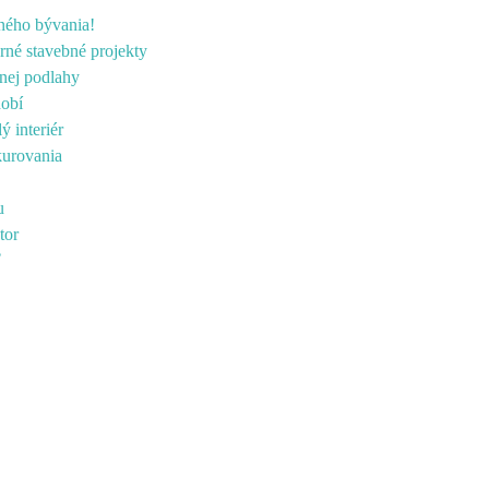
rného bývania!
rné stavebné projekty
lnej podlahy
dobí
ý interiér
kurovania
u
tor
ť