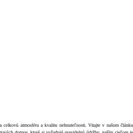
celkovú atmosféru a kvalitu nehnuteľnosti. Vitajte v našom článku
tových domov, ktoré si vyžadujú pravidelnú údržbu, naším cieľom j