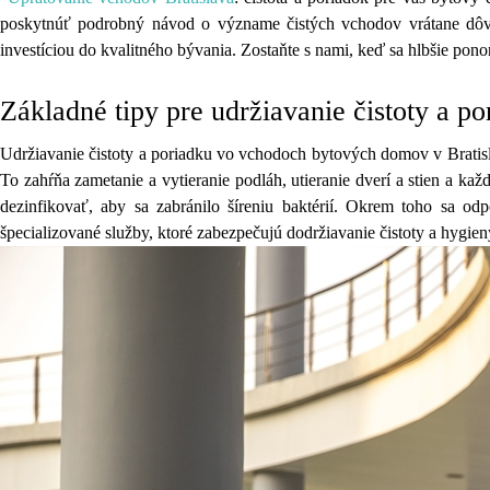
poskytnúť podrobný návod o význame čistých vchodov vrátane dôvodo
investíciou do kvalitného bývania. Zostaňte s nami, keď sa hlbšie pono
Základné tipy pre udržiavanie čistoty a 
Udržiavanie čistoty a poriadku vo vchodoch bytových domov v Bratisl
To zahŕňa zametanie a vytieranie podláh, utieranie dverí a stien a 
dezinfikovať, aby sa zabránilo šíreniu baktérií. Okrem toho sa od
špecializované služby, ktoré zabezpečujú dodržiavanie čistoty a hygien