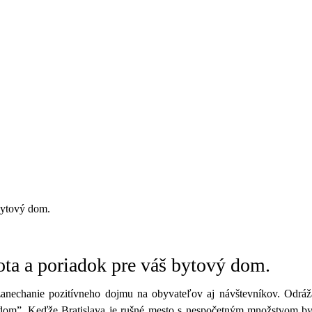
bytový dom.
ota a poriadok pre váš bytový dom.
nechanie pozitívneho dojmu na obyvateľov aj návštevníkov. Odráža 
ý dom”. Keďže Bratislava je rušné mesto s nespočetným množstvom by