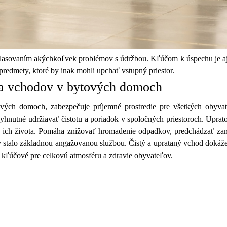
lasovaním akýchkoľvek problémov s údržbou. Kľúčom k úspechu je aj s
 predmety, ktoré by inak mohli upchať vstupný priestor.
ia vchodov v bytových domoch
tových domoch, zabezpečuje príjemné prostredie pre všetkých obyv
vyhnutné udržiavať čistotu a poriadok v spoločných priestoroch. Uprat
itu ich života. Pomáha znižovať hromadenie odpadkov, predchádzať zam
ov stalo základnou angažovanou službou. Čistý a uprataný vchod dokáže
 kľúčové pre celkovú atmosféru a zdravie obyvateľov.