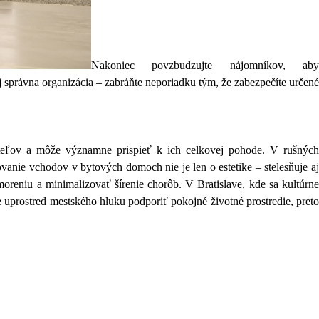
Nakoniec povzbudzujte nájomníkov, aby
právna organizácia – zabráňte neporiadku tým, že zabezpečíte určené
ateľov a môže významne prispieť k ich celkovej pohode. V rušných
ovanie vchodov v bytových domoch nie je len o estetike – stelesňuje aj
oreniu a minimalizovať šírenie chorôb. V Bratislave, kde sa kultúrne
 uprostred mestského hluku podporiť pokojné životné prostredie, preto