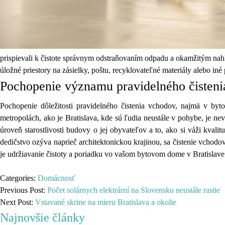
prispievali k čistote správnym odstraňovaním odpadu a okamžitým nah
úložné priestory na zásielky, poštu, recyklovateľné materiály alebo iné
Pochopenie významu pravidelného čisten
Pochopenie dôležitosti pravidelného čistenia vchodov, najmä v by
metropolách, ako je Bratislava, kde sú ľudia neustále v pohybe, je ne
úroveň starostlivosti budovy o jej obyvateľov a to, ako si váži kval
dedičstvo ozýva naprieč architektonickou krajinou, sa čistenie vchod
je udržiavanie čistoty a poriadku vo vašom bytovom dome v Bratislave
Categories:
Domácnosť
Previous Post:
Počet solárnych elektrární na Slovensku neustále rastie
Next Post:
Vstavané skrine na mieru Bratislava a okolie
Najnovšie články