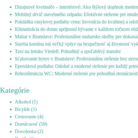
Dizajnové kvetináče – interiérové: Ako štýlový doplnok mode
Mobilný drvič stavebného odpadu: Efektívne riešenie pre mode
Pokládka vinylovej podlahy cena: Investícia do kvalitnej a odo
Klimatizácia do domu spríjemní bývanie v každom ročnom ob
Maliar v Bratislave: Profesionálne maliarske služby pre dokonal
Stavba komína má veľký vplyv na bezpečnosť aj životnosť vy
Taxi na letisko Viedeň: Pohodlný a spoľahlivý transfer
Sťahovanie bytov v Bratislave: Profesionálne riešenie bez stres
Epoxidová podlaha: Odolné a moderné riešenie pre každý pries
Rekonštrukcia WC: Moderné riešenie pre pohodlnú domácnos
Kategórie
Alkohol
(1)
Bicykle
(1)
Cestovanie
(4)
Domácnosť
(59)
Dovolenka
(2)