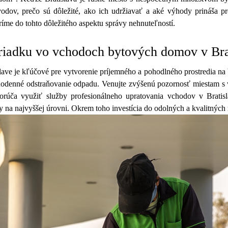
v, prečo sú dôležité, ako ich udržiavať a aké výhody prináša prená
ríme do tohto dôležitého aspektu správy nehnuteľností.
poriadku vo vchodoch bytových domov v Bra
ave je kľúčové pre vytvorenie príjemného a pohodlného prostredia na
každodenné odstraňovanie odpadu. Venujte zvýšenú pozornosť miestam s
porúča využiť služby profesionálneho upratovania vchodov v Bratisl
y na najvyššej úrovni. Okrem toho investícia do odolných a kvalitných r