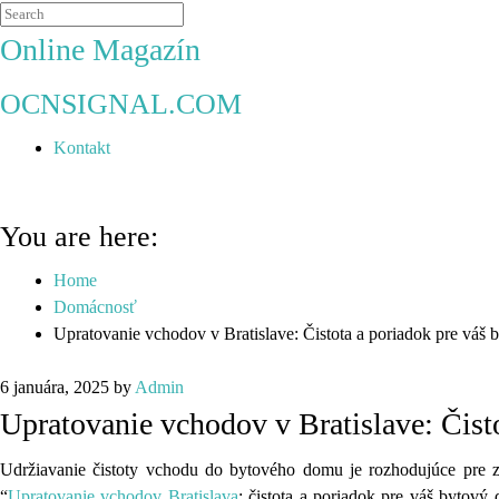
Online Magazín
OCNSIGNAL.COM
Kontakt
You are here:
Home
Domácnosť
Upratovanie vchodov v Bratislave: Čistota a poriadok pre váš 
6 januára, 2025
by
Admin
Upratovanie vchodov v Bratislave: Čist
Udržiavanie čistoty vchodu do bytového domu je rozhodujúce pre za
“
Upratovanie vchodov Bratislava
: čistota a poriadok pre váš bytov