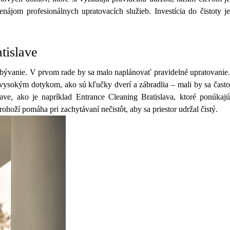
jom profesionálnych upratovacích služieb. Investícia do čistoty je
tislave
 bývanie. V prvom rade by sa malo naplánovať pravidelné upratovanie.
 vysokým dotykom, ako sú kľučky dverí a zábradlia – mali by sa často
ave, ako je napríklad Entrance Cleaning Bratislava, ktoré ponúkajú
ohoží pomáha pri zachytávaní nečistôt, aby sa priestor udržal čistý.