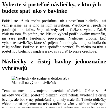
Vyberte si posteľné návliečky, v ktorých
budete spať ako v bavlnke
Pokiaľ ste už tak trochu preskúmali trh s posteľnou bielizňou, asi
vám je jasné, že je toho na ňom neúrekom. Výrobcovia i predajne
ponúkajú toho toľko, že je niekedy veľmi ťažké si vybrať. Záleží
však na tom, čo preferujete. Niekto vyberá podľa kvality materiálu,
iní zase podľa farebného prevedenia. Najlepšie urobíte, keď
vyberiete návliečky, ktoré sú príjemné na dotyk, no aj sa hodia do
vašej spálne. Poďme sa teda spoločne pozrieť, čo všetko na trhu s
posteľnou bielizňou nájdete a ako si vybrať to pravé orechové.
Návliečky z čistej bavlny jednoznačne
vyhrávajú
Materiál na výrobu návliečok
Teraz sa trochu povenujeme materiálu návliečok. Určite ste už
niekedy vyskúšali posteľnú bielizeň, ktorá nebola vyrobená z čistej
bavlny, ale bol v nej primiešaný aj umelý materiál. Takéto obliečky
vôbec nie sú príjemné na telo a určite sa vám v nich nebude spať