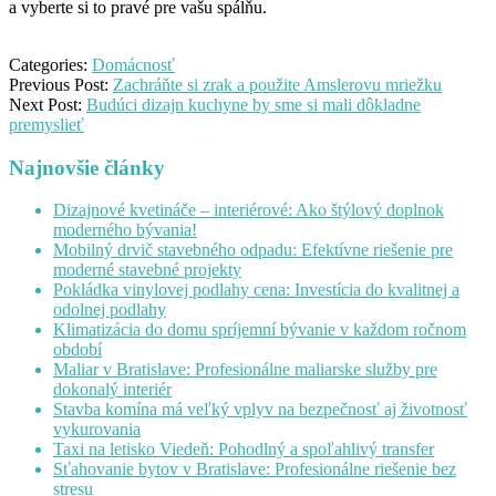
a vyberte si to pravé pre vašu spálňu.
Categories:
Domácnosť
Previous Post:
Zachráňte si zrak a použite Amslerovu mriežku
Next Post:
Budúci dizajn kuchyne by sme si mali dôkladne
premyslieť
Najnovšie články
Dizajnové kvetináče – interiérové: Ako štýlový doplnok
moderného bývania!
Mobilný drvič stavebného odpadu: Efektívne riešenie pre
moderné stavebné projekty
Pokládka vinylovej podlahy cena: Investícia do kvalitnej a
odolnej podlahy
Klimatizácia do domu spríjemní bývanie v každom ročnom
období
Maliar v Bratislave: Profesionálne maliarske služby pre
dokonalý interiér
Stavba komína má veľký vplyv na bezpečnosť aj životnosť
vykurovania
Taxi na letisko Viedeň: Pohodlný a spoľahlivý transfer
Sťahovanie bytov v Bratislave: Profesionálne riešenie bez
stresu