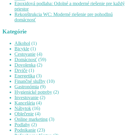
Epoxidová podlaha: Odolné a moderné riešenie pre každý
priestor
Rekonštrukcia WC: Moderné riešenie pre pohodlnú
domácnosť
Kategórie
Alkohol
(1)
Bicykle
(1)
Cestovanie
(4)
Domácnosť
(59)
Dovolenka
(2)
Drviče
(1)
Energetika
(3)
Finančné služby
(10)
Gastronómia
(9)
Hygienické potreby
(2)
Investovanie
(2)
Kancelária
(4)
Nábytok
(16)
Oblečenie
(4)
Online marketing
(3)
Podlahy
(2)
Podnikanie
(23)