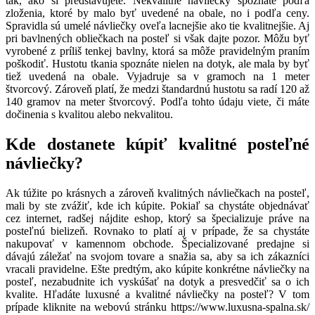
tak, ako si predstavujete. Nekvalitné návliečky spoznáte podľa
zloženia, ktoré by malo byť uvedené na obale, no i podľa ceny.
Spravidla sú umelé návliečky oveľa lacnejšie ako tie kvalitnejšie. Aj
pri bavlnených obliečkach na posteľ si však dajte pozor. Môžu byť
vyrobené z príliš tenkej bavlny, ktorá sa môže pravidelným praním
poškodiť. Hustotu tkania spoznáte nielen na dotyk, ale mala by byť
tiež uvedená na obale. Vyjadruje sa v gramoch na 1 meter
štvorcový. Zároveň platí, že medzi štandardnú hustotu sa radí 120 až
140 gramov na meter štvorcový. Podľa tohto údaju viete, či máte
dočinenia s kvalitou alebo nekvalitou.
Kde dostanete kúpiť kvalitné posteľné
návliečky?
Ak túžite po krásnych a zároveň kvalitných návliečkach na posteľ,
mali by ste zvážiť, kde ich kúpite. Pokiaľ sa chystáte objednávať
cez internet, radšej nájdite eshop, ktorý sa špecializuje práve na
posteľnú bielizeň. Rovnako to platí aj v prípade, že sa chystáte
nakupovať v kamennom obchode. Špecializované predajne si
dávajú záležať na svojom tovare a snažia sa, aby sa ich zákazníci
vracali pravidelne. Ešte predtým, ako kúpite konkrétne návliečky na
posteľ, nezabudnite ich vyskúšať na dotyk a presvedčiť sa o ich
kvalite.
Hľadáte luxusné a kvalitné návliečky na posteľ? V tom
prípade kliknite na webovú stránku
https://www.luxusna-spalna.sk/