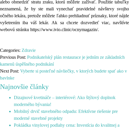
alebo obmedziť stratu zraku, ktorú môžete zažívať. Použitie tabuľky
neznamená, že by ste mali vynechať pravidelné návštevy svojho
očného lekára, pretože môžete ľahko prehliadnuť príznaky, ktoré nájde
vyšetrením iba váš lekár.
Ak sa chcete dozvedieť viac, navštívt
webovú stránku
https://www.ivio.clinic/ocnymagazin/
.
Categories:
Zdravie
Previous Post:
Podnikatelský plán restaurace je jedním ze základních
kamenů úspěšného podnikání
Next Post:
Vyberte si posteľné návliečky, v ktorých budete spať ako v
bavlnke
Najnovšie články
Dizajnové kvetináče – interiérové: Ako štýlový doplnok
moderného bývania!
Mobilný drvič stavebného odpadu: Efektívne riešenie pre
moderné stavebné projekty
Pokládka vinylovej podlahy cena: Investícia do kvalitnej a