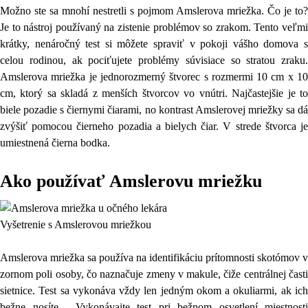
Možno ste sa mnohí nestretli s pojmom Amslerova mriežka. Čo je to?
Je to nástroj používaný na zistenie problémov so zrakom. Tento veľmi
krátky, nenáročný test si môžete spraviť v pokoji vášho domova s
celou rodinou, ak pociťujete problémy súvisiace so stratou zraku.
Amslerova mriežka je jednorozmerný štvorec s rozmermi 10 cm x 10
cm, ktorý sa skladá z menších štvorcov vo vnútri. Najčastejšie je to
biele pozadie s čiernymi čiarami, no kontrast Amslerovej mriežky sa dá
zvýšiť pomocou čierneho pozadia a bielych čiar. V strede štvorca je
umiestnená čierna bodka.
Ako používať Amslerovu mriežku
Vyšetrenie s Amslerovou mriežkou
Amslerova mriežka sa používa na identifikáciu prítomnosti skotómov v
zornom poli osoby, čo naznačuje zmeny v makule, čiže centrálnej časti
sietnice. Test sa vykonáva vždy len jedným okom a okuliarmi, ak ich
bežne nosíte. Vykonávajte test pri bežnom osvetlení miestnosti