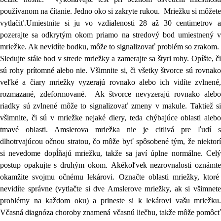
používanom na čítanie. Jedno oko si zakryte rukou. Mriežku si môžete
vytlačiť.Umiestnite si ju vo vzdialenosti 28 až 30 centimetrov a
pozerajte sa odkrytým okom priamo na stredový bod umiestnený v
mriežke. Ak nevidíte bodku, môže to signalizovať problém so zrakom.
Sledujte stále bod v strede mriežky a zamerajte sa štyri rohy. Opíšte, či
sú rohy prítomné alebo nie. Všimnite si, či všetky štvorce sú rovnako
veľké a čiary mriežky vyzerajú rovnako alebo ich vidíte zvlnené,
rozmazané, zdeformované. Ak štvorce nevyzerajú rovnako alebo
riadky sú zvlnené môže to signalizovať zmeny v makule. Taktiež si
všimnite, či sú v mriežke nejaké diery, teda chýbajúce oblasti alebo
tmavé oblasti. Amslerova mriežka nie je citlivá pre ľudí s
dlhotrvajúcou očnou stratou, čo môže byť spôsobené tým, že niektorí
si nevedome dopĺňajú mriežku, takže sa javí úplne normálne. Celý
postup opakujte s druhým okom.
Akékoľvek nezrovnalosti oznámt
okamžite svojmu očnému lekárovi. Označte oblasti mriežky, ktoré
nevidíte správne (vytlačte si dve Amslerove mriežky, ak si všimnete
problémy na každom oku) a prineste si k lekárovi vašu mriežku.
Včasná diagnóza choroby znamená včasnú liečbu, takže môže pomôcť