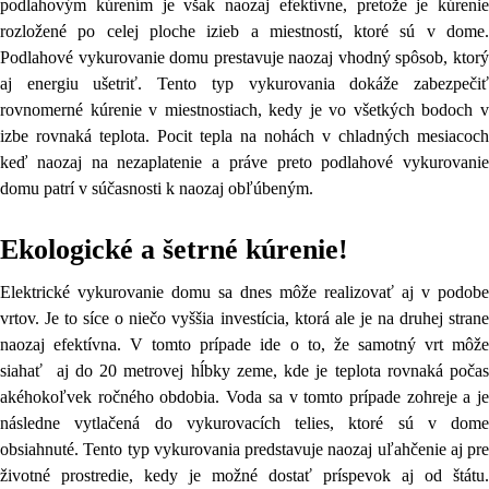
podlahovým kúrením je však naozaj efektívne, pretože je kúrenie
rozložené po celej ploche izieb a miestností, ktoré sú v dome.
Podlahové vykurovanie domu prestavuje naozaj vhodný spôsob, ktorý
aj energiu ušetriť. Tento typ vykurovania dokáže zabezpečiť
rovnomerné kúrenie v miestnostiach, kedy je vo všetkých bodoch v
izbe rovnaká teplota. Pocit tepla na nohách v chladných mesiacoch
keď naozaj na nezaplatenie a práve preto podlahové vykurovanie
domu patrí v súčasnosti k naozaj obľúbeným.
Ekologické a šetrné kúrenie!
Elektrické vykurovanie domu sa dnes môže realizovať aj v podobe
vrtov. Je to síce o niečo vyššia investícia, ktorá ale je na druhej strane
naozaj efektívna. V tomto prípade ide o to, že samotný vrt môže
siahať aj do 20 metrovej hĺbky zeme, kde je teplota rovnaká počas
akéhokoľvek ročného obdobia. Voda sa v tomto prípade zohreje a je
následne vytlačená do vykurovacích telies, ktoré sú v dome
obsiahnuté. Tento typ vykurovania predstavuje naozaj uľahčenie aj pre
životné prostredie, kedy je možné dostať príspevok aj od štátu.