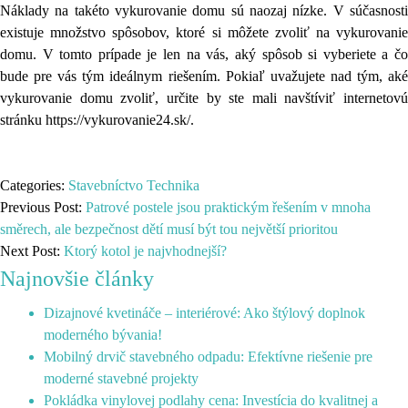
Náklady na takéto vykurovanie domu sú naozaj nízke.
V súčasnost
existuje množstvo spôsobov, ktoré si môžete zvoliť na vykurovanie
domu. V tomto prípade je len na vás, aký spôsob si vyberiete a čo
bude pre vás tým ideálnym riešením. Pokiaľ uvažujete nad tým, aké
vykurovanie domu zvoliť, určite by ste mali navštíviť internetovú
stránku
https://vykurovanie24.sk/
.
Categories:
Stavebníctvo
Technika
Previous Post:
Patrové postele jsou praktickým řešením v mnoha
směrech, ale bezpečnost dětí musí být tou největší prioritou
Next Post:
Ktorý kotol je najvhodnejší?
Najnovšie články
Dizajnové kvetináče – interiérové: Ako štýlový doplnok
moderného bývania!
Mobilný drvič stavebného odpadu: Efektívne riešenie pre
moderné stavebné projekty
Pokládka vinylovej podlahy cena: Investícia do kvalitnej a