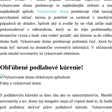
vykurovanie domu predstavuje to najideálnejšie riešenie a ten
najideálnejší spôsob.
Vykurovanie domu
predstavuje však naozaj
nevyhnutnú súčasť, ktorou je potrebné sa zaoberať v mnohých
prípadoch do detailov. Spôsob aký si zvolíte by ste však určite mali
prekonzultovať s odborníkom, ktorý sa do tejto problematiky
dostatočne vyzná a bude vám vedieť poradiť, aké kúrenie sa do vášho
domu hodí. Vykurovanie domu predstavuje podstatnú časť, ktorá by
mala byť stavaná na dostatočne overených informácií. V súčasnosti
azda mnohé novostavby sú vykurované elektrinou.
Obľúbené podlahové kúrenie!
Fakty o vykurovaní domu
S podlahovým kúrením sa dnes ráta ako so samozrejmosťou. Mnohé
novostavby a tzv. domy typ bungalov maju už vopred dané to, že budú
pod podlahou skrývať práve podlahové kúrenie. Vykurovanie