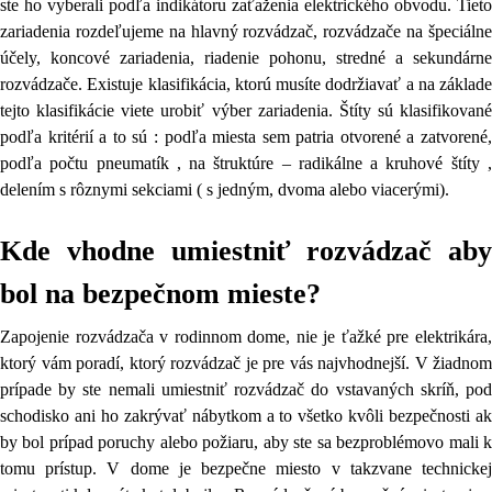
ste ho vyberali podľa indikátoru zaťaženia elektrického obvodu. Tieto
zariadenia rozdeľujeme na hlavný rozvádzač, rozvádzače na špeciálne
účely, koncové zariadenia, riadenie pohonu, stredné a sekundárne
rozvádzače. Existuje klasifikácia, ktorú musíte dodržiavať a na základe
tejto klasifikácie viete urobiť výber zariadenia. Štíty sú klasifikované
podľa kritérií a to sú : podľa miesta sem patria otvorené a zatvorené,
podľa počtu pneumatík , na štruktúre – radikálne a kruhové štíty ,
delením s rôznymi sekciami ( s jedným, dvoma alebo viacerými).
Kde vhodne umiestniť rozvádzač aby
bol na bezpečnom mieste?
Zapojenie rozvádzača v rodinnom dome, nie je ťažké pre elektrikára,
ktorý vám poradí, ktorý rozvádzač je pre vás najvhodnejší. V žiadnom
prípade by ste nemali umiestniť rozvádzač do vstavaných skríň, pod
schodisko ani ho zakrývať nábytkom a to všetko kvôli bezpečnosti ak
by bol prípad poruchy alebo požiaru, aby ste sa bezproblémovo mali k
tomu prístup. V dome je bezpečne miesto v takzvane technickej