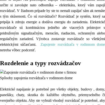
určite si zavolajte nato odborníka – elektrikára, ktorý vám zapojí
rozvádzač. V žiadnom prípade by ste to nemali zapájať sám ak nemáte
s tým skúsenosti. Čo sú rozvádzače? Rozvádzač je systém, ktorý sa
pripája k zdroju energie a dodáva energiu do zariadenia. Elektrické
rozvádzače sú kombináciou jedného ale viacerých prístrojov s
pridruženým signalizačným, meracím, riadiacim, ochranným alebo
regulačným zariadení. Výrobca zostavuje rozvádzače so všetkými
elektrickými súčasťami.
Zapojenie rozvádzača v rodinnom dom
netreba vôbec podceniť.
Rozdelenie a typy rozvádzačov
Spôsoby zapojenia rozvádzača v rodinnom dome
Elektrické napájanie je potrebné pre všetky objekty, budovy , domy,
paneláky, chaty, skratka do každého obytného, priemyselného či
verejného objektu. Aby ste vybrali vhodný rozvádzač je potrebné, aby