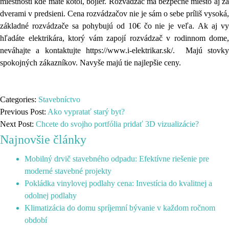
miestnosti kde máte kotol, bojler. Rozvádzač má bezpečné miesto aj za
dverami v predsieni.
Cena rozvádzačov nie je sám o sebe príliš vysoká,
základné rozvádzače sa pohybujú od 10€ čo nie je veľa.
Ak aj v
hľadáte elektrikára, ktorý vám zapojí rozvádzač v rodinnom dome,
neváhajte a kontaktujte
https://www.i-elektrikar.sk/
. Majú stovky
spokojných zákazníkov. Navyše majú tie najlepšie ceny.
Categories:
Stavebníctvo
Previous Post:
Ako vypratať starý byt?
Next Post:
Chcete do svojho portfólia pridať 3D vizualizácie?
Najnovšie články
Mobilný drvič stavebného odpadu: Efektívne riešenie pre
moderné stavebné projekty
Pokládka vinylovej podlahy cena: Investícia do kvalitnej a
odolnej podlahy
Klimatizácia do domu spríjemní bývanie v každom ročnom
období