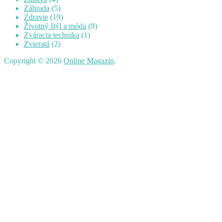
Záhrada
(5)
Zdravie
(19)
Životný štýl a móda
(9)
Zváracia technika
(1)
Zvieratá
(2)
Copyright © 2026
Online Magazín
.