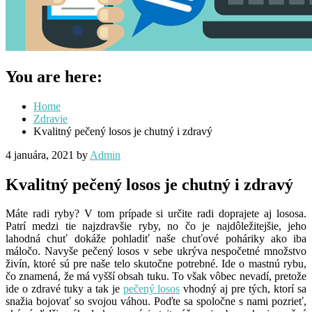
You are here:
Home
Zdravie
Kvalitný pečený losos je chutný i zdravý
4 januára, 2021
by
Admin
Kvalitný pečený losos je chutný i zdravý
Máte radi ryby? V tom prípade si určite radi doprajete aj lososa.
Patrí medzi tie najzdravšie ryby, no čo je najdôležitejšie, jeho
lahodná chuť dokáže pohladiť naše chuťové poháriky ako iba
máločo. Navyše pečený losos v sebe ukrýva nespočetné množstvo
živín, ktoré sú pre naše telo skutočne potrebné. Ide o mastnú rybu,
čo znamená, že má vyšší obsah tuku. To však vôbec nevadí, pretože
ide o zdravé tuky a tak je
pečený losos
vhodný aj pre tých, ktorí sa
snažia bojovať so svojou váhou. Poďte sa spoločne s nami pozrieť,