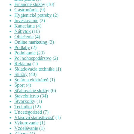
Finančné služby
(10)
Gastronómia
(9)
Hygienické potreby
(2)
Investovanie
(2)
Kancelária
(4)
Nábytok
(16)
Oblečenie
(4)
Online marketing
(3)
Podlahy
(2)
Podnikanie
(23)
Poľnohospodárstvo
(2)
Reklama
(1)
Skladovacia technika
(1)
Služby
(40)
Solárna elektráreň
(1)
Šport
(4)
Sťahovacie služby
(6)
Stavebníctvo
(34)
Štvorkolky
(1)
Technika
(12)
Uncategorized
(7)
Vlasová starostlivosť
(1)
Vykurovanie
(1)
Vzdelávanie
(1)
Zábava
(4)