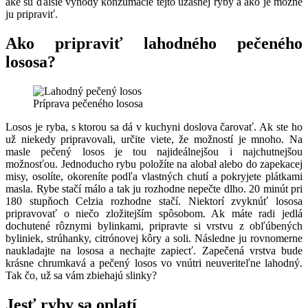
aké sú ďalšie výhody konzumácie tejto úžasnej ryby a ako je možné
ju pripraviť.
Ako pripraviť lahodného pečeného
lososa?
Príprava pečeného lososa
Losos je ryba, s ktorou sa dá v kuchyni doslova čarovať. Ak ste ho
už niekedy pripravovali, určite viete, že možností je mnoho. Na
masle pečený losos je tou najideálnejšou i najchutnejšou
možnosťou. Jednoducho rybu položíte na alobal alebo do zapekacej
misy, osolíte, okoreníte podľa vlastných chutí a pokryjete plátkami
masla. Rybe stačí málo a tak ju rozhodne nepečte dlho. 20 minút pri
180 stupňoch Celzia rozhodne stačí. Niektorí zvyknúť lososa
pripravovať o niečo zložitejším spôsobom. Ak máte radi jedlá
dochutené rôznymi bylinkami, pripravte si vrstvu z obľúbených
byliniek, strúhanky, citrónovej kôry a soli. Následne ju rovnomerne
naukladajte na lososa a nechajte zapiecť. Zapečená vrstva bude
krásne chrumkavá a pečený losos vo vnútri neuveriteľne lahodný.
Tak čo, už sa vám zbiehajú slinky?
Jesť ryby sa oplatí