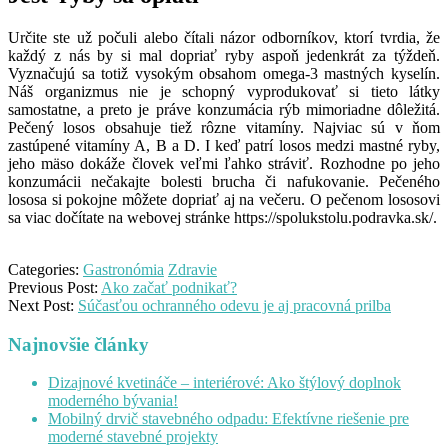
Určite ste už počuli alebo čítali názor odborníkov, ktorí tvrdia, že
každý z nás by si mal dopriať ryby aspoň jedenkrát za týždeň.
Vyznačujú sa totiž vysokým obsahom omega-3 mastných kyselín.
Náš organizmus nie je schopný vyprodukovať si tieto látky
samostatne, a preto je práve konzumácia rýb mimoriadne dôležitá.
Pečený losos obsahuje tiež rôzne vitamíny. Najviac sú v ňom
zastúpené vitamíny A, B a D. I keď patrí losos medzi mastné ryby,
jeho mäso dokáže človek veľmi ľahko stráviť. Rozhodne po jeho
konzumácii nečakajte bolesti brucha či nafukovanie. Pečeného
lososa si pokojne môžete dopriať aj na večeru.
O pečenom lososovi
sa viac dočítate na webovej stránke
https://spolukstolu.podravka.sk/
.
Categories:
Gastronómia
Zdravie
Previous Post:
Ako začať podnikať?
Next Post:
Súčasťou ochranného odevu je aj pracovná prilba
Najnovšie články
Dizajnové kvetináče – interiérové: Ako štýlový doplnok
moderného bývania!
Mobilný drvič stavebného odpadu: Efektívne riešenie pre
moderné stavebné projekty