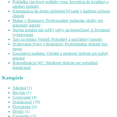
Pokládka vinylovej podlahy cena: Investícia do kvalitnej a
odolnej podlahy
Klimatizácia do domu spríjemní bývanie v každom ročnom
období
Maliar v Bratislave: Profesionálne maliarske služby pre
dokonalý interiér
Stavba komína má veľký vplyv na bezpečnosť aj životnosť
vykurovania
Taxi na letisko Viedeň: Pohodlný a spoľahlivý transfer
Sťahovanie bytov v Bratislave: Profesionálne riešenie bez
stresu
Epoxidová podlaha: Odolné a moderné riešenie pre každý
priestor
Rekonštrukcia WC: Moderné riešenie pre pohodlnú
domácnosť
Kategórie
Alkohol
(1)
Bicykle
(1)
Cestovanie
(4)
Domácnosť
(59)
Dovolenka
(2)
Drviče
(1)
Energetika
(3)